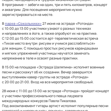
В программе — забеги на один, три и пять километров, концерт
и аквагрим. Для посещения мероприятия нужно
зарегистрироваться на месте.
В
парке «Сокольники»
27 июня на эстраде «Ротонда»
с 10:00 до 13:00 участники узнают о разных техниках
и направлениях в йоге, а также опробуют их на практике.
С 12:00 до 15:00 состоится арт-терапевтическая встреча
«Тихое место внутри: рисуем и учимся расслабляться»
для женщин. С помощью простых рисунков карандашами
и мягких упражнений участницы научатся замечать
напряжение в теле и освоят разные практики.
В 15:00 на площадке «Эстрада Шаляпина» исполнят военные
песни и расскажут об их создании. Вечер завершится
выступлением кавер-группы на эстраде «Ротонда»
с 20:00 до 21:00. Вход на все мероприятия свободный.
28 июня с 11:00 до 13:00 на эстраде «Ротонда» пройдет концерт
с участием профессионального певца лауреата
международных конкурсов Павла Пикалова.
Под аккомпанемент гитары артист исполнит популярные песни
советской и мировые хиты, романсы, современные