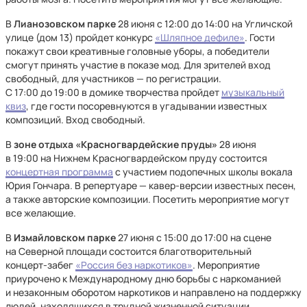
В
Лианозовском парке
28 июня с 12:00 до 14:00 на Угличской
улице (дом 13) пройдет конкурс
«Шляпное дефиле»
. Гости
покажут свои креативные головные уборы, а победители
смогут принять участие в показе мод. Для зрителей вход
свободный, для участников — по регистрации.
С 17:00 до 19:00 в домике творчества пройдет
музыкальный
квиз
, где гости посоревнуются в угадывании известных
композиций. Вход свободный.
В
зоне отдыха «Красногвардейские пруды»
28 июня
в 19:00 на Нижнем Красногвардейском пруду состоится
концертная программа
с участием подопечных школы вокала
Юрия Гончара. В репертуаре — кавер-версии известных песен,
а также авторские композиции. Посетить мероприятие могут
все желающие.
В
Измайловском парке
27 июня с 15:00 до 17:00 на сцене
на Северной площади состоится благотворительный
концерт‑забег
«Россия без наркотиков»
. Мероприятие
приурочено к Международному дню борьбы с наркоманией
и незаконным оборотом наркотиков и направлено на поддержку
людей, находящихся в трудной жизненной ситуации.