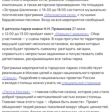
композиции, а также авторские произведения. На площадке
«Эстрада Шаляпина» с 16:00 до 18:00 состоится музыкально-
поэтическая программа
«Московские окна»
с лучшими
бардовскими песнями. Вход на все мероприятия свободный.
В
детском парке имени Н.Н. Прямикова
27 июня
с 12:00 до 13:00 пройдет квест
«Маршрут времени»
. Сбор
участников — у сцены парка. В ходе прогулки по территории
ведущий сделает несколько остановок, во время которых
нужно будет проявить смекалку: разгадать загадки,
справиться с непростыми заданиями и почувствовать себя
детективами, раскрывающими все тайны парка.
Программа мероприятий в городских парках способствует
реализации в Москве целей и задач национального проекта
«Семья»
. Подробнее о национальных проектах России
и вкладе столицы можно узнать на
специальной странице
.
«Лето в Москве»
— главное событие сезона, которое уже стало
доброй традицией и неотъемлемой частью жизни столицы.
Главная тема этого года — «Время быть вместе». Проект
объединяет людей разных поколений вокруг общих ценностей,
позволяет стать ближе не только с родными, но и со всем