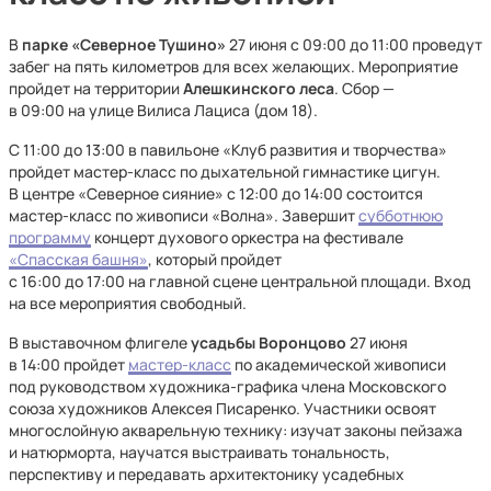
В
парке «Северное Тушино»
27 июня с 09:00 до 11:00 проведут
забег на пять километров для всех желающих. Мероприятие
пройдет на территории
Алешкинского леса
. Сбор —
в 09:00 на улице Вилиса Лациса (дом 18).
С 11:00 до 13:00 в павильоне «Клуб развития и творчества»
пройдет мастер-класс по дыхательной гимнастике цигун.
В центре «Северное сияние» с 12:00 до 14:00 состоится
мастер-класс по живописи «Волна». Завершит
субботнюю
программу
концерт духового оркестра на фестивале
«Спасская башня»
, который пройдет
с 16:00 до 17:00 на главной сцене центральной площади. Вход
на все мероприятия свободный.
В выставочном флигеле
усадьбы Воронцово
27 июня
в 14:00 пройдет
мастер-класс
по академической живописи
под руководством художника-графика члена Московского
союза художников Алексея Писаренко. Участники освоят
многослойную акварельную технику: изучат законы пейзажа
и натюрморта, научатся выстраивать тональность,
перспективу и передавать архитектонику усадебных