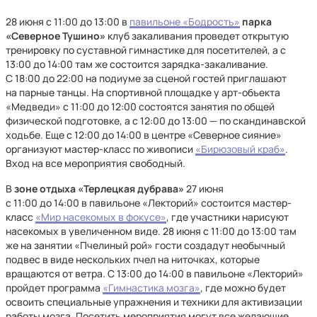
28 июня с 11:00 до 13:00 в
павильоне «Бодрость»
парка
«Северное Тушино»
клуб закаливания проведет открытую
тренировку по суставной гимнастике для посетителей, а с
13:00 до 14:00 там же состоится зарядка-закаливание.
С 18:00 до 22:00 на подиуме за сценой гостей приглашают
на парные танцы. На спортивной площадке у арт-объекта
«Медведи» с 11:00 до 12:00 состоятся занятия по общей
физической подготовке, а с 12:00 до 13:00 — по скандинавской
ходьбе. Еще с 12:00 до 14:00 в центре «Северное сияние»
организуют мастер-класс по живописи
«Бирюзовый краб»
.
Вход на все мероприятия свободный.
В
зоне отдыха
«Терлецкая дубрава»
27 июня
с 11:00 до 14:00 в павильоне «Лекторий» состоится мастер-
класс
«Мир насекомых в фокусе»
, где участники нарисуют
насекомых в увеличенном виде. 28 июня с 11:00 до 13:00 там
же на занятии «Пчелиный рой» гости создадут необычный
подвес в виде нескольких пчел на ниточках, которые
вращаются от ветра. С 13:00 до 14:00 в павильоне «Лекторий»
пройдет программа
«Гимнастика мозга»
, где можно будет
освоить специальные упражнения и техники для активизации
работы мозга. Посетить мероприятия могут все желающие.