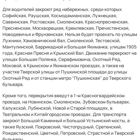
Для водителей закроют ряд набережных, среди которых
Софийская, Раушская, Космодамианская, Лужнецкая,
Саввинская, Ростовская, Смоленская, Краснопресненская,
Пресненская, Москворецкая, Кремлевская, Пречистенская,
Новодевичья и Фрунзенская. Нельзя будет проехать по улицам
Лужники, Хамовнический Вал, Смоленской, Тестовской,
Мантулинской, Баррикадной и Большая Якиманка, улицам 1905
года, Красная Пресня и Крымский Вал. Движение перекроют на
улицах Большая Полянка, Серафимовича, Охотный Ряд,
Моховой, в Крымском и Якиманском проездах, а также на
участке Тверской улицы от Пушкинской площади до улицы
Охотный Ряд и от станции метро "Пушкинская" до Тверского
бульвара.
Кроме того, перекрытия введут в 1-м Красногвардейском
проезде, на Новинском, Смоленском, Зубовском бульварах,
Калужской, Лубянской, Новой и Старой площадях, в
Театральном и Китайгородском проездах. Для транспорта
закроют Большой Каменный и Большой Устьинский мосты, а
также Яузский, Покровский, Чистопрудный, Сретенский,
Рождественский, Цветной, Петровский, Страстной и Тверской
бульвары.