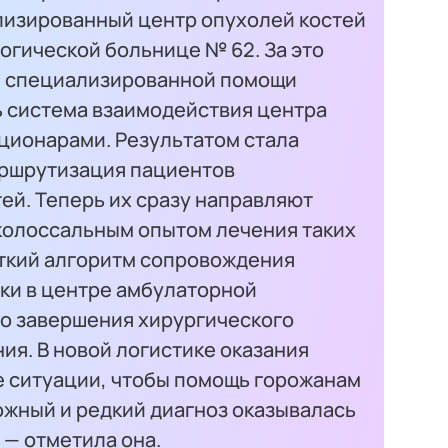
изированный центр опухолей костей
логической больнице № 62. За это
м специализированной помощи
 система взаимодействия центра
ационарами. Результатом стала
аршрутизация пациентов
тей. Теперь их сразу направляют
 колоссальным опытом лечения таких
еткий алгоритм сопровождения
ики в центре амбулаторной
о завершения хирургического
ия. В новой логистике оказания
 ситуации, чтобы помощь горожанам
ожный и редкий диагноз оказывалась
 — отметила она.