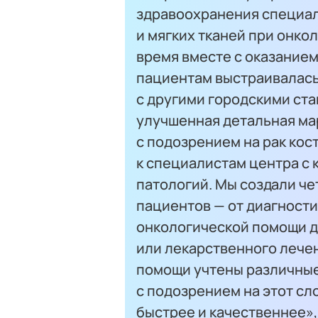
здравоохранения специал
и мягких тканей при онко
время вместе с оказание
пациентам выстраивалась
с другими городскими ст
улучшенная детальная м
с подозрением на рак кос
к специалистам центра с
патологий. Мы создали ч
пациентов — от диагност
онкологической помощи д
или лекарственного лечен
помощи учтены различные
с подозрением на этот сл
быстрее и качественнее»,