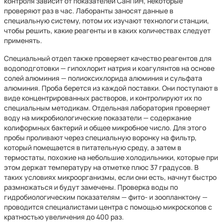
контроля зависит от показателей СанПиН, некоторые
проверяют раз в час. Лаборанты заносят данные в
специальную систему, потом их изучают технологи станции,
чтобы решить, какие реагенты и в каких количествах следует
применять.
Специальный отдел также проверяет качество реагентов для
водоподготовки — гипохлорит натрия и коагулянтов на основе
солей алюминия — полиоксихлорида алюминия и сульфата
алюминия. Проба берется из каждой поставки. Они поступают в
виде концентрированных растворов, и контролируют их по
специальным методикам. Отдельная лаборатория проверяет
воду на микробиологические показатели — содержание
колиформных бактерий и общее микробное число. Для этого
пробы проливают через специальную воронку на фильтр,
который помещается в питательную среду, а затем в
термостаты, похожие на небольшие холодильники, которые при
этом держат температуру на отметке плюс 37 градусов. В
таких условиях микроорганизмы, если они есть, начнут быстро
размножаться и будут замечены. Проверка воды по
гидробиологическим показателям — фито- и зоопланктону —
проводится специалистами центра с помощью микроскопов с
кратностью увеличения до 400 раз.