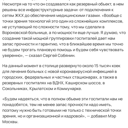
Несмотря на то что он создавался как резервный объект, в нем
решены все инфраструктурные задачи: от подключения к
сетям ЖКХ до обеспечения медицинскими газами. «Вообще с
точки зрения технологий это один из сложнейших комплексов,
не уступающий по сложности тому, что мы сделали в
Вороновской больнице, а по мощности еще лучше. Я думаю, что
создание такой мощной группировки госпиталей дает нам
запас прочности и гарантию, что в ближайшее время мы точно
не будем трогать плановую помощь и будем себя чувствовать
уверенно», — сказал Сергей Собянин.
На данный момент в столице развернуто около 15 тысяч коек
для лечения больных с новой коронавирусной инфекцией в
городских, федеральных и частных стационарах, а также в
резервных госпиталях на ВДНХ, Каширском шоссе, в
Сокольниках, Крылатском и Коммунарке.
«Будем надеяться, что в полном объеме эти госпитали нам не
понадобятся, тем не менее запас прочности надо иметь,
поэтому нужно быть готовыми не только с технической точки
зрения, но и организационной и кадровой», — добавил Мэр
Москвы.