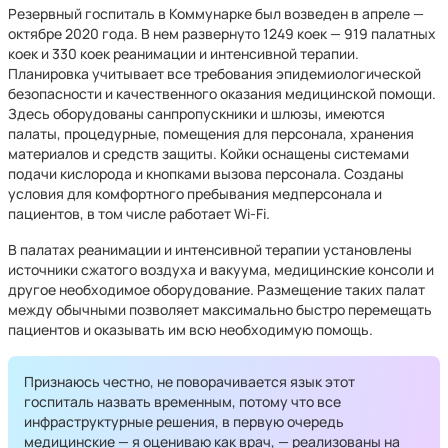
Резервный госпиталь в Коммунарке был возведен в апреле —
октябре 2020 года. В нем развернуто 1249 коек — 919 палатных
коек и 330 коек реанимации и интенсивной терапии.
Планировка учитывает все требования эпидемиологической
безопасности и качественного оказания медицинской помощи.
Здесь оборудованы санпропускники и шлюзы, имеются
палаты, процедурные, помещения для персонала, хранения
материалов и средств защиты. Койки оснащены системами
подачи кислорода и кнопками вызова персонала. Созданы
условия для комфортного пребывания медперсонала и
пациентов, в том числе работает Wi-Fi.
В палатах реанимации и интенсивной терапии установлены
источники сжатого воздуха и вакуума, медицинские консоли и
другое необходимое оборудование. Размещение таких палат
между обычными позволяет максимально быстро перемещать
пациентов и оказывать им всю необходимую помощь.
Признаюсь честно, не поворачивается язык этот
госпиталь назвать временным, потому что все
инфраструктурные решения, в первую очередь
медицинские — я оцениваю как врач, — реализованы на