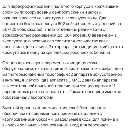
Для перепрофилирования палатного корпуса в кратчайшие
сроки были оборудованы санпропускники и шлюзы,
разделившие его на «чистую» и «грязную» зоны. Для
пациентов было развернуто 802 койки (восемь отделений на
60–120 коек каждое) и пять отделений реанимации с
возможностью размещения до 128 человек. С введением в
эксплуатацию резервного госпиталя количество коек
превысило две тысячи. Это превращает медицинский центр в
Коммунарке в одну из крупнейших российских больниц.
Стационар оснащен современным медицинским
оборудованием, включая три компьютерных томографа, один
магниторезонансный томограф, 432 аппарата искусственной
вентиляции легких, два аппарата ЭКМО, девять аппаратов
заместительной почечной терапии, три стационарных и 11
передвижных рентген-аппаратов. Также в больнице имеется
собственная лаборатория.
Высокий уровень эпидемиологической безопасности
обеспечивают современное приемное отделение с
изолированными боксами, раздельные входы для приема и
выписки больных, изолированный вход для персонала,