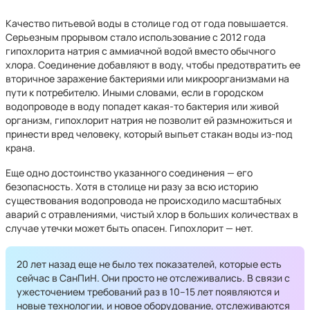
Качество питьевой воды в столице год от года повышается.
Серьезным прорывом стало использование с 2012 года
гипохлорита натрия с аммиачной водой вместо обычного
хлора. Соединение добавляют в воду, чтобы предотвратить ее
вторичное заражение бактериями или микроорганизмами на
пути к потребителю. Иными словами, если в городском
водопроводе в воду попадет какая-то бактерия или живой
организм, гипохлорит натрия не позволит ей размножиться и
принести вред человеку, который выпьет стакан воды из-под
крана.
Еще одно достоинство указанного соединения — его
безопасность. Хотя в столице ни разу за всю историю
существования водопровода не происходило масштабных
аварий с отравлениями, чистый хлор в больших количествах в
случае утечки может быть опасен. Гипохлорит — нет.
20 лет назад еще не было тех показателей, которые есть
сейчас в СанПиН. Они просто не отслеживались. В связи с
ужесточением требований раз в 10–15 лет появляются и
новые технологии, и новое оборудование, отслеживаются