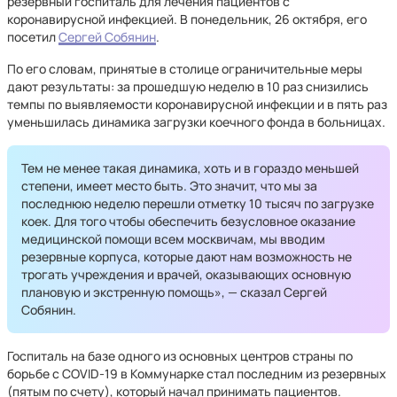
резервный госпиталь для лечения пациентов с
коронавирусной инфекцией. В понедельник, 26 октября, его
посетил
Сергей Собянин
.
По его словам, принятые в столице ограничительные меры
дают результаты: за прошедшую неделю в 10 раз снизились
темпы по выявляемости коронавирусной инфекции и в пять раз
уменьшилась динамика загрузки коечного фонда в больницах.
Тем не менее такая динамика, хоть и в гораздо меньшей
степени, имеет место быть. Это значит, что мы за
последнюю неделю перешли отметку 10 тысяч по загрузке
коек. Для того чтобы обеспечить безусловное оказание
медицинской помощи всем москвичам, мы вводим
резервные корпуса, которые дают нам возможность не
трогать учреждения и врачей, оказывающих основную
плановую и экстренную помощь», — сказал Сергей
Собянин.
Госпиталь на базе одного из основных центров страны по
борьбе с COVID-19 в Коммунарке стал последним из резервных
(пятым по счету), который начал принимать пациентов.