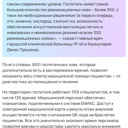
самом современном уровне. Госпиталь имеет самое
большое количество реанимационных коек— более 300, с
теми же необходимыми решениями (в первую очередь
это, конечно, кислород, сжатый газ, возможность
обеспечения искусственной вентиляции легких в
инвазивном и неинвазивном режиме на всех 300
реанимационных койках», — сказал главный врач
городской клинической больницы № 40 в Коммунарке
Денис Проценко.
По его словам, 900 госпитальных коек, которые
дополнительно есть в распоряжении врачей, позволят
оказывать весь спектр медицинской помощи пациентам — от
диагностики до полноценного лечения.
На территории госпиталя работают 399 специалистов, в том
числе 130 врачей. Медицинский персонал обеспечен
планшетами, подключенными к системе ЕМИАС. Доступ к
электронной медицинской карте и результатам анализов
осуществляется путем считывания QR-кода на браслетах
пациентов. Все это значительно экономит время персонала,
позволяя врачам и медсестрам уделять максимум внимания