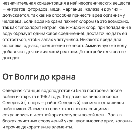
незначительная концентрация в ней неорганических веществ
— нитратов, фторидов, меди, марганца, железа и других —
допускается, так как не способна принести вред организму
человека. Если вода из крана пахнет хлором (а это возможно,
так как гипохлорит натрия, как и жидкий хлор, при попадании в
воду образует одинаковое соединение), достаточно дать ей
отстояться, чтобы запах улетучился. Никакого вреда для
человека, однако, соединение не несет. Аммиачную же воду
добавляют для химической реакции. До потребителя она не
доходит.
От Волги до крана
Северная станция водоподготовки была построена после
войны и открыта в 1952 году. Тогда же появился поселок
Северный (теперь — район Северный) как место для жилья
работников. Элементы советского неоклассицизма
сохранились в местной архитектуре и по сей день. Залы в
блоках очистных сооружений украшают высокие арки, колонны
и прочие декоративные элементы.