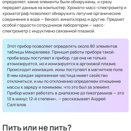
определяет, какие элементы были обнаружены, и сразу
передает данные на компьютер. Хромато-масс-спектрометр и
хроматограф позволяют обнаружить летучие органические
соединения в воде — бензол, винилхлорид и другие. Предмет
особой гордости сотрудников лаборатории — масс-
спектрометр с индуктивно связанной плазмой.
Этот прибор позволяет определять около 80 элементов
таблицы Менделеева. Принцип работы прибора такой:
проба воды поступает в прибор, где она не только
атомизируется, но и ионизируется в аргоновой плазме.
Происходит ионизация, ионы поступают в магнитное поле.
В нем каждая заряженная частица имеет свойство
отклоняться, и мы по отклонению определяем отношение
массы к заряду и понимаем, что это был за элемент.
Прибор может работать в диапазоне до пикограммов — это
10 в минус 12-й степени», — рассказывает Андрей
Салгалов.
Пить или не пить?