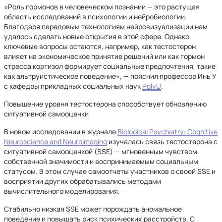
«Роль гормонов в человеческом познании — это растущая
область исследований в психологии и нейробиологии.
Благодаря передовым технологиям нейровизуализации нам
удалось сделать новые открытия в этой сфере. Однако
ключевые вопросы остаются, например, как тестостерон
влияет на экономическое принятие решений или как гормон
стресса кортизол формирует социальные предпочтения, такие
как альтруистическое поведение», — пояснил профессор Инь У
с кафедры прикладных социальных наук
PolyU
.
Повышение уровня тестостерона способствует обновлению
ситуативной самооценки
В новом исследовании в журнале
Biological Psychiatry: Cognitive
Neuroscience and Neuroimaging
изучалась связь тестостерона с
ситуативной самооценкой (SSE) — мгновенным чувством
собственной значимости и воспринимаемым социальным
статусом. В этом случае самоотчеты участников о своей SSE и
восприятии других обрабатывались методами
вычислительного моделирования.
Стабильно низкая SSE может порождать аномальное
поведение и повышать риск психических расстройств. С