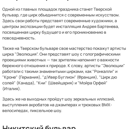
Одной из главных площадок праздника станет Тверской
бульвар, где цирк объединится с современным искусством.
Здесь свои работы представят современные художники, а
центром экспозиции будет инсталляция Андрея Бартенева,
посвященная цирку будущего и его проникновению в
повседневность.
Также на Тверском бульваре свое мастерство покажут артисты
цирка "Эволюция". Они представят шоу с голографическими
проекциями животных — так зрителям напомнят о важности
бережного отношения к природе. К слову, артисты "Эволюции"
работали с такими знаменитыми цирками, как "Ронкалли" и
"Кроне" (Германия), "д’Ивер Буглион" (Франция), "Цирк дю
солей" (Канада), "Кни" (Швейцария) и "Мойра Орфей"
(Италия).
Здесь же на выходных пройдут шоу зеркальных иллюзий,
выступления акробатов на джамперах и трюковых BMX-
велосипедах, пиксельное шоу.
Никитский бульвар