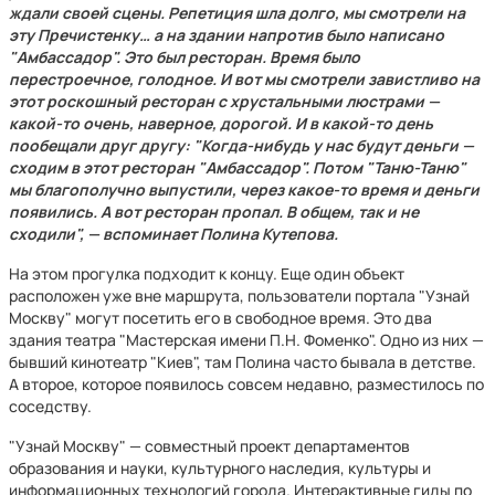
ждали своей сцены. Репетиция шла долго, мы смотрели на
эту Пречистенку… а на здании напротив было написано
"Амбассадор". Это был ресторан. Время было
перестроечное, голодное. И вот мы смотрели завистливо на
этот роскошный ресторан с хрустальными люстрами —
какой-то очень, наверное, дорогой. И в какой-то день
пообещали друг другу: "Когда-нибудь у нас будут деньги —
сходим в этот ресторан "Амбассадор". Потом "Таню-Таню"
мы благополучно выпустили, через какое-то время и деньги
появились. А вот ресторан пропал. В общем, так и не
сходили", — вспоминает Полина Кутепова.
На этом прогулка подходит к концу. Еще один объект
расположен уже вне маршрута, пользователи портала "Узнай
Москву" могут посетить его в свободное время. Это два
здания театра "Мастерская имени П.Н. Фоменко". Одно из них —
бывший кинотеатр "Киев", там Полина часто бывала в детстве.
А второе, которое появилось совсем недавно, разместилось по
соседству.
"Узнай Москву" — совместный проект департаментов
образования и науки, культурного наследия, культуры и
информационных технологий города. Интерактивные гиды по