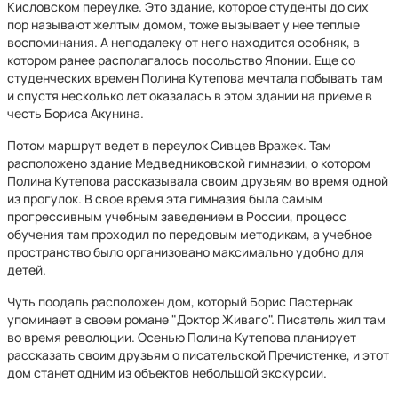
Кисловском переулке. Это здание, которое студенты до сих
пор называют желтым домом, тоже вызывает у нее теплые
воспоминания. А неподалеку от него находится особняк, в
котором ранее располагалось посольство Японии. Еще со
студенческих времен Полина Кутепова мечтала побывать там
и спустя несколько лет оказалась в этом здании на приеме в
честь Бориса Акунина.
Потом маршрут ведет в переулок Сивцев Вражек. Там
расположено здание Медведниковской гимназии, о котором
Полина Кутепова рассказывала своим друзьям во время одной
из прогулок. В свое время эта гимназия была самым
прогрессивным учебным заведением в России, процесс
обучения там проходил по передовым методикам, а учебное
пространство было организовано максимально удобно для
детей.
Чуть поодаль расположен дом, который Борис Пастернак
упоминает в своем романе "Доктор Живаго". Писатель жил там
во время революции. Осенью Полина Кутепова планирует
рассказать своим друзьям о писательской Пречистенке, и этот
дом станет одним из объектов небольшой экскурсии.