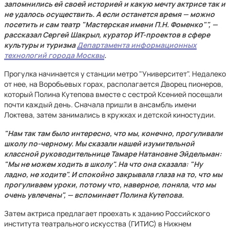
запомнились ей своей историей и какую мечту актрисе так и
не удалось осуществить. А если останется время — можно
посетить и сам театр "Мастерская имени П.Н. Фоменко"", —
рассказал Сергей Шакрыл, куратор ИТ-проектов в сфере
культуры и туризма
Департамента информационных
технологий города Москвы
.
Прогулка начинается у станции метро "Университет". Недалеко
от нее, на Воробьевых горах, располагается Дворец пионеров,
который Полина Кутепова вместе с сестрой Ксенией посещали
почти каждый день. Сначала пришли в ансамбль имени
Локтева, затем занимались в кружках и детской киностудии.
"Нам так там было интересно, что мы, конечно, прогуливали
школу по-черному. Мы сказали нашей изумительной
классной руководительнице Тамаре Натановне Эйдельман:
"Мы не можем ходить в школу". На что она сказала: "Ну
ладно, не ходите". И спокойно закрывала глаза на то, что мы
прогуливаем уроки, потому что, наверное, поняла, что мы
очень увлечены", — вспоминает Полина Кутепова.
Затем актриса предлагает проехать к зданию Российского
института театрального искусства (ГИТИС) в Нижнем