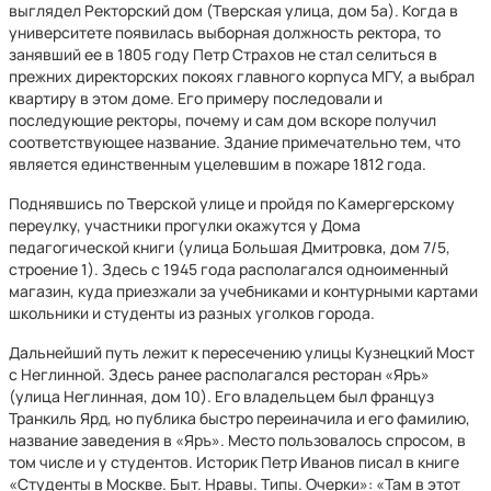
выглядел Ректорский дом (Тверская улица, дом 5а). Когда в
университете появилась выборная должность ректора, то
занявший ее в 1805 году Петр Страхов не стал селиться в
прежних директорских покоях главного корпуса МГУ, а выбрал
квартиру в этом доме. Его примеру последовали и
последующие ректоры, почему и сам дом вскоре получил
соответствующее название. Здание примечательно тем, что
является единственным уцелевшим в пожаре 1812 года.
Поднявшись по Тверской улице и пройдя по Камергерскому
переулку, участники прогулки окажутся у Дома
педагогической книги (улица Большая Дмитровка, дом 7/5,
строение 1). Здесь с 1945 года располагался одноименный
магазин, куда приезжали за учебниками и контурными картами
школьники и студенты из разных уголков города.
Дальнейший путь лежит к пересечению улицы Кузнецкий Мост
с Неглинной. Здесь ранее располагался ресторан «Яръ»
(улица Неглинная, дом 10). Его владельцем был француз
Транкиль Ярд, но публика быстро переиначила и его фамилию,
название заведения в «Яръ». Место пользовалось спросом, в
том числе и у студентов. Историк Петр Иванов писал в книге
«Студенты в Москве. Быт. Нравы. Типы. Очерки»: «Там в этот