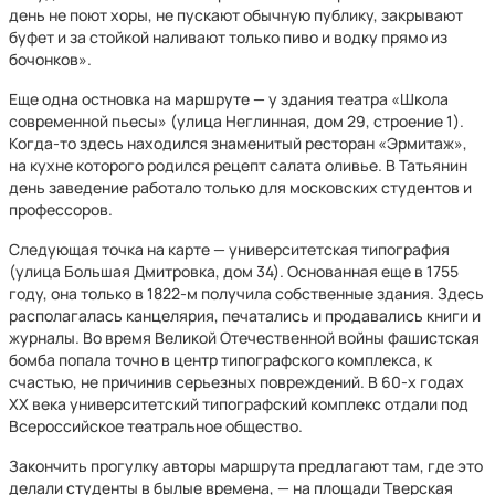
день не поют хоры, не пускают обычную публику, закрывают
буфет и за стойкой наливают только пиво и водку прямо из
бочонков».
Еще одна остновка на маршруте — у здания театра «Школа
современной пьесы» (улица Неглинная, дом 29, строение 1).
Когда-то здесь находился знаменитый ресторан «Эрмитаж»,
на кухне которого родился рецепт салата оливье. В Татьянин
день заведение работало только для московских студентов и
профессоров.
Следующая точка на карте — университетская типография
(улица Большая Дмитровка, дом 34). Основанная еще в 1755
году, она только в 1822-м получила собственные здания. Здесь
располагалась канцелярия, печатались и продавались книги и
журналы. Во время Великой Отечественной войны фашистская
бомба попала точно в центр типографского комплекса, к
счастью, не причинив серьезных повреждений. В 60-х годах
XX века университетский типографский комплекс отдали под
Всероссийское театральное общество.
Закончить прогулку авторы маршрута предлагают там, где это
делали студенты в былые времена, — на площади Тверская