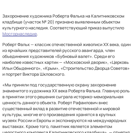
Захоронение художника Роберта Фалька на Калитниковском
кладбище (участок № 20) признано выявленным объектом
культурного наследия. Соответствующий приказ выпустило
Мосгорнаследие
.
Роберт Фальк — классик отечественной живописи XX века, один
из ярчайших представителей русского авангарда, член
объединения художников «Бубновый валет». Среди его
наиболее известных картин — «Московский дворик», «Церковь
Ильи Обыденного», «Крым», «Строительство Дворца Советов»
и портрет Виктора Шкловского.
«Мы приняли под государственную охрану захоронение
знаменитого художника ХХ века Роберта Фалька. Главную роль
в принятии этого решения сыграла историко-мемориальная
ценность данного объекта. Роберт Рафаилович внес
существенный вклад в развитие отечественной и мировой
культуры, многие его произведения хранятся в крупных
музеях России и Европы и экспонируются на международных
выставках. Кроме того, памятник является элементом
целостного комплекса Калитниковского кладбища», — отметил