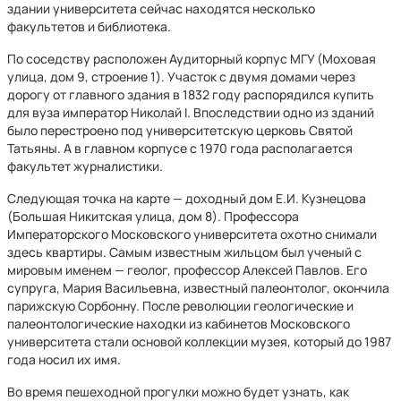
здании университета сейчас находятся несколько
факультетов и библиотека.
По соседству расположен Аудиторный корпус МГУ (Моховая
улица, дом 9, строение 1). Участок с двумя домами через
дорогу от главного здания в 1832 году распорядился купить
для вуза император Николай I. Впоследствии одно из зданий
было перестроено под университетскую церковь Святой
Татьяны. А в главном корпусе с 1970 года располагается
факультет журналистики.
Следующая точка на карте — доходный дом Е.И. Кузнецова
(Большая Никитская улица, дом 8). Профессора
Императорского Московского университета охотно снимали
здесь квартиры. Самым известным жильцом был ученый с
мировым именем — геолог, профессор Алексей Павлов. Его
супруга, Мария Васильевна, известный палеонтолог, окончила
парижскую Сорбонну. После революции геологические и
палеонтологические находки из кабинетов Московского
университета стали основой коллекции музея, который до 1987
года носил их имя.
Во время пешеходной прогулки можно будет узнать, как