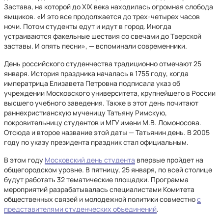
Застава, на которой до XIX века находилась огромная слобода
ямщиков. «И это все продолжается до трех-четырех часов
ночи. Потом студенты едут и идут в город. Иногда
устраиваются факельные шествия со свечами до Тверской
заставы. И опять песни», — вспоминали современники.
День российского студенчества традиционно отмечают 25
января. История праздника началась в 1755 году, когда
императрица Елизавета Петровна подписала указ об
учреждении Московского университета, крупнейшего в России
высшего учебного заведения. Также в этот день почитают
раннехристианскую мученицу Татьяну Римскую,
покровительницу студентов и МГУ имени М.В. Ломоносова.
Отсюда и второе название этой даты — Татьянин день. В 2005
году по указу президента праздник стал официальным.
В этом году
Московский день студента
впервые пройдет на
общегородском уровне. В пятницу, 25 января, по всей столице
будут работать 32 тематические площадки. Программа
мероприятий разрабатывалась специалистами Комитета
общественных связей и молодежной политики совместно
с
представителями студенческих объединений
.