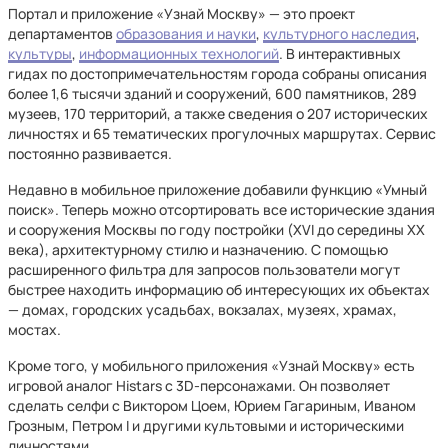
Портал и приложение «Узнай Москву» — это проект
департаментов
образования и науки
,
культурного наследия
,
культуры
,
информационных технологий
. В интерактивных
гидах по достопримечательностям города собраны описания
более 1,6 тысячи зданий и сооружений, 600 памятников, 289
музеев, 170 территорий, а также сведения о 207 исторических
личностях и 65 тематических прогулочных маршрутах. Сервис
постоянно развивается.
Недавно в мобильное приложение добавили функцию «Умный
поиск». Теперь можно отсортировать все исторические здания
и сооружения Москвы по году постройки (XVI до середины XX
века), архитектурному стилю и назначению. С помощью
расширенного фильтра для запросов пользователи могут
быстрее находить информацию об интересующих их объектах
— домах, городских усадьбах, вокзалах, музеях, храмах,
мостах.
Кроме того, у мобильного приложения «Узнай Москву» есть
игровой аналог Histars с 3D-персонажами. Он позволяет
сделать селфи с Виктором Цоем, Юрием Гагариным, Иваном
Грозным, Петром I и другими культовыми и историческими
личностями.