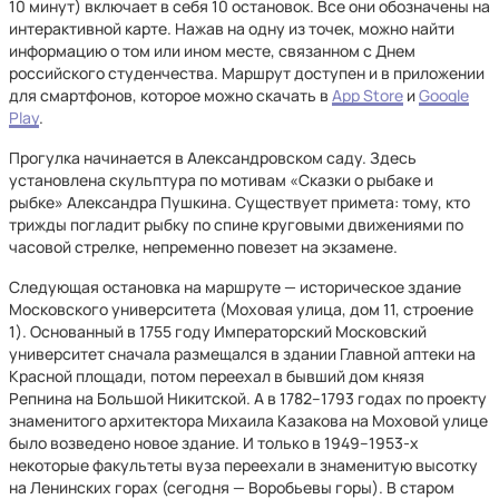
10 минут) включает в себя 10 остановок. Все они обозначены на
интерактивной карте. Нажав на одну из точек, можно найти
информацию о том или ином месте, связанном с Днем
российского студенчества. Маршрут доступен и в приложении
для смартфонов, которое можно скачать в
App Store
и
Google
Play
.
Прогулка начинается в Александровском саду. Здесь
установлена скульптура по мотивам «Сказки о рыбаке и
рыбке» Александра Пушкина. Существует примета: тому, кто
трижды погладит рыбку по спине круговыми движениями по
часовой стрелке, непременно повезет на экзамене.
Следующая остановка на маршруте — историческое здание
Московского университета (Моховая улица, дом 11, строение
1). Основанный в 1755 году Императорский Московский
университет сначала размещался в здании Главной аптеки на
Красной площади, потом переехал в бывший дом князя
Репнина на Большой Никитской. А в 1782–1793 годах по проекту
знаменитого архитектора Михаила Казакова на Моховой улице
было возведено новое здание. И только в 1949–1953-х
некоторые факультеты вуза переехали в знаменитую высотку
на Ленинских горах (сегодня — Воробьевы горы). В старом