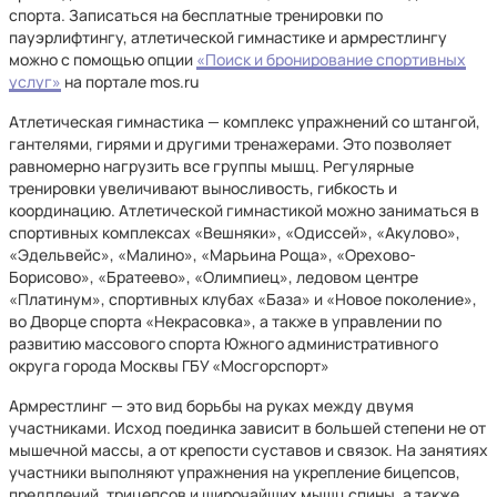
спорта. Записаться на бесплатные тренировки по
пауэрлифтингу, атлетической гимнастике и армрестлингу
можно с помощью опции
«Поиск и бронирование спортивных
услуг»
на портале mos.ru
Атлетическая гимнастика — комплекс упражнений со штангой,
гантелями, гирями и другими тренажерами. Это позволяет
равномерно нагрузить все группы мышц. Регулярные
тренировки увеличивают выносливость, гибкость и
координацию. Атлетической гимнастикой можно заниматься в
спортивных комплексах «Вешняки», «Одиссей», «Акулово»,
«Эдельвейс», «Малино», «Марьина Роща», «Орехово-
Борисово», «Братеево», «Олимпиец», ледовом центре
«Платинум», спортивных клубах «База» и «Новое поколение»,
во Дворце спорта «Некрасовка», а также в управлении по
развитию массового спорта Южного административного
округа города Москвы ГБУ «Мосгорспорт»
Армрестлинг — это вид борьбы на руках между двумя
участниками. Исход поединка зависит в большей степени не от
мышечной массы, а от крепости суставов и связок. На занятиях
участники выполняют упражнения на укрепление бицепсов,
предплечий, трицепсов и широчайших мышц спины, а также