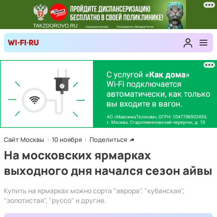
Сайт Москвы
10 ноября
Поделиться
На московских ярмарках
выходного дня начался сезон айвы
Купить на ярмарках можно сорта "аврора", "кубанская",
"золотистая", "руссо" и другие.