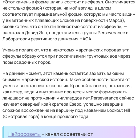
«Этот камень в форме шляпы состоит из сферул. Он отличается
не столько формой (которая, на мой взгляд, в целом
соответствует пирамидальной форме, которую мы часто видим
у выветренных плавающих блоков на поверхности Марса),
сколько тем, что он почти полностью состоит из сферул», —
рассказал Дэвид Эгл, представитель группы Perseverance в
Лаборатории реактивного движения НАСА.
Ученые полагают, что в некоторых марсианских породах эти
сферулы образуются при просачивании грунтовых вод через
поры осадочных пород.
На данный момент, этот камень остается захватывающим
снимком марсианской истории. Такие особенности помогают
ученым восстановить экологию Красной планеты, показывая,
как ветер, вода и внутренние процессы могли формировать
ландшафт на протяжении миллиардов лет.Perseverance сейчас
изучает северный край кратера Езеро, успешно завершив
сложное восхождение на вершину под названием Lookout Hill
(Смотровая гора) в конце прошлого года.
Нейросоветы
– канал с советами от