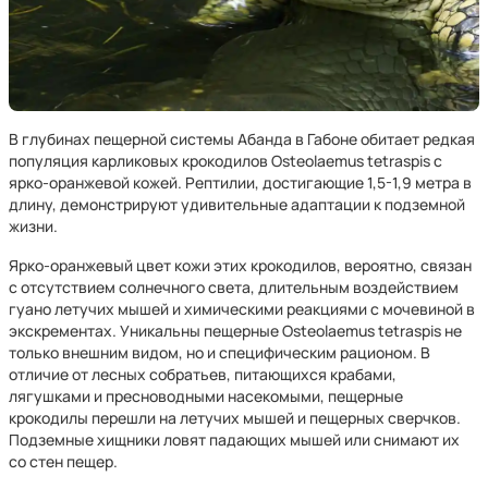
В глубинах пещерной системы Абанда в Габоне обитает редкая
популяция карликовых крокодилов Osteolaemus tetraspis с
ярко-оранжевой кожей. Рептилии, достигающие 1,5-1,9 метра в
длину, демонстрируют удивительные адаптации к подземной
жизни.
Ярко-оранжевый цвет кожи этих крокодилов, вероятно, связан
с отсутствием солнечного света, длительным воздействием
гуано летучих мышей и химическими реакциями с мочевиной в
экскрементах. Уникальны пещерные Osteolaemus tetraspis не
только внешним видом, но и специфическим рационом. В
отличие от лесных собратьев, питающихся крабами,
лягушками и пресноводными насекомыми, пещерные
крокодилы перешли на летучих мышей и пещерных сверчков.
Подземные хищники ловят падающих мышей или снимают их
со стен пещер.