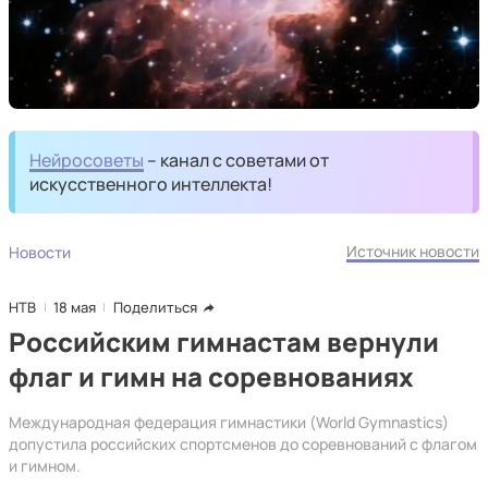
Нейросоветы
– канал с советами от
искусственного интеллекта!
Источник новости
Новости
НТВ
18 мая
Поделиться
Российским гимнастам вернули
флаг и гимн на соревнованиях
Международная федерация гимнастики (World Gymnastics)
допустила российских спортсменов до соревнований с флагом
и гимном.