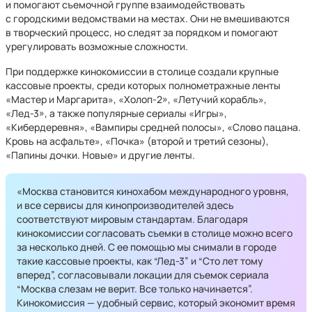
и помогают съемочной группе взаимодействовать
с городскими ведомствами на местах. Они не вмешиваются
в творческий процесс, но следят за порядком и помогают
урегулировать возможные сложности.
При поддержке кинокомиссии в столице создали крупные
кассовые проекты, среди которых полнометражные ленты
«Мастер и Маргарита», «Холоп-2», «Летучий корабль»,
«Лед-3», а также популярные сериалы «Игры»,
«Кибердеревня», «Вампиры средней полосы», «Слово пацана.
Кровь на асфальте», «Почка» (второй и третий сезоны),
«Папины дочки. Новые» и другие ленты.
«Москва становится кинохабом международного уровня,
и все сервисы для кинопроизводителей здесь
соответствуют мировым стандартам. Благодаря
кинокомиссии согласовать съемки в столице можно всего
за несколько дней. С ее помощью мы снимали в городе
такие кассовые проекты, как “Лед-3” и “Сто лет тому
вперед”, согласовывали локации для съемок сериала
“Москва слезам не верит. Все только начинается”.
Кинокомиссия — удобный сервис, который экономит время