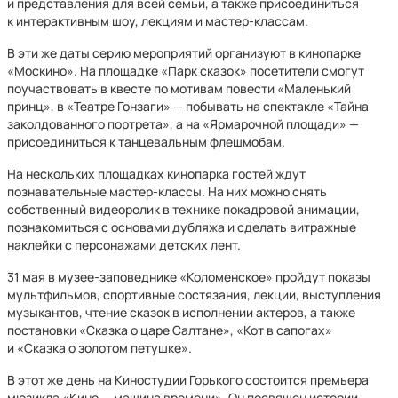
и представления для всей семьи, а также присоединиться
к интерактивным шоу, лекциям и мастер-классам.
В эти же даты серию мероприятий организуют в кинопарке
«Москино». На площадке «Парк сказок» посетители смогут
поучаствовать в квесте по мотивам повести «Маленький
принц», в «Театре Гонзаги» — побывать на спектакле «Тайна
заколдованного портрета», а на «Ярмарочной площади» —
присоединиться к танцевальным флешмобам.
На нескольких площадках кинопарка гостей ждут
познавательные мастер-классы. На них можно снять
собственный видеоролик в технике покадровой анимации,
познакомиться с основами дубляжа и сделать витражные
наклейки с персонажами детских лент.
31 мая в музее-заповеднике «Коломенское» пройдут показы
мультфильмов, спортивные состязания, лекции, выступления
музыкантов, чтение сказок в исполнении актеров, а также
постановки «Сказка о царе Салтане», «Кот в сапогах»
и «Сказка о золотом петушке».
В этот же день на Киностудии Горького состоится премьера
мюзикла «Кино — машина времени». Он посвящен истории