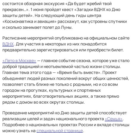
состоится обзорная экскурсия «Да будет жребий твой
прекрасен…». 1 июня пройдет квест «Загадки ВДНХ ко Дню
защиты детей». На следующий день гиды центра
«Космонавтика и авиация» расскажут, как устроены спутники
и сколько занимает полет до Луны.
Расписание мероприятий опубликовано на официальном сайте
ВДНХ
. Для участия в некоторых из них понадобится
предварительно зарегистрироваться или приобрести билет.
«Лето в Москве»
— главное событие сезона, которое уже стало
доброй традицией и неотъемлемой частью жизни столицы.
Главная тема этого года — «Время быть вместе». Проект
объединяет людей разных поколений вокруг общих ценностей,
позволяет стать ближе не только с родными, но и со всем
городом на прогулках, культурных и спортивных
мероприятиях, благотворительных акциях, а также прямо
рядом с домом во всех округах столицы.
Проведение мероприятий ко Дню защиты детей способствует
реализации целей и задач национального проекта
«Семья»
.
Подробнее о национальных проектах России и вкладе столицы
можно узнать на
специальной странице
.