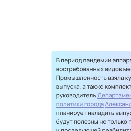
В период пандемии аппар
востребованных видов ме
Промышленность взяла ку
выпуска, а также комплек
руководитель
Департамен
политики города
Алексан
планирует наладить выпу
будут полезны не только 
и последующей реабилита