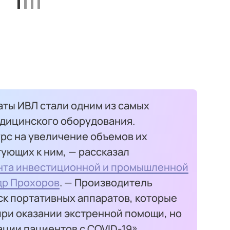
аты ИВЛ стали одним из самых
дицинского оборудования.
рс на увеличение объемов их
тующих к ним, — рассказал
та инвестиционной и промышленной
др Прохоров
. — Производитель
ск портативных аппаратов, которые
при оказании экстренной помощи, но
ции пациентов с COVID-19».