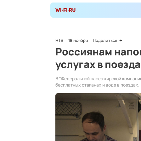
НТВ
18 ноября
Поделиться
Россиянам напо
услугах в поезда
В "Федеральной пассажирской компании
бесплатных стаканах и воде в поездах.