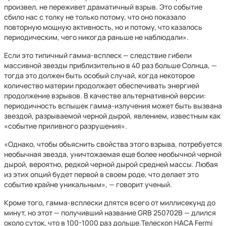
произвел, не переживет драматичный взрыв. Это событие
сбило нас с толку не только потому, что оно показало
повторную мощную активность, но и потому, что казалось
периодическим, чего никогда раньше не наблюдали».
Если это типичный гамма-всплеск — следствие гибели
массивной звезды приблизительно в 40 раз больше Солнца, —
тогда это должен быть особый случай, когда некоторое
количество материи продолжает обеспечивать энергией
продолжение взрывов. В качестве альтернативной версии:
периодичность вспышек гамма-излучения может быть вызвана
звездой, разрываемой черной дырой, явлением, известным как
«событие приливного разрушения».
«Однако, чтобы объяснить свойства этого взрыва, потребуется
необычная звезда, уничтожаемая еще более необычной черной
дырой, вероятно, редкой черной дырой средней массы. Любая
из этих опций будет первой в своем роде, что делает это
событие крайне уникальным», — говорит ученый.
Кроме того, гамма-всплески длятся всего от миллисекунд до
минут, но этот — получивший название GRB 250702B — длился
около суток, что в 100-1000 раз дольше.Телескоп НАСА Fermi