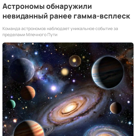
Астрономы обнаружили
невиданный ранее гамма-всплеск
Команда астрономов наблюдает уникальное событие за
пределами Млечного Пути