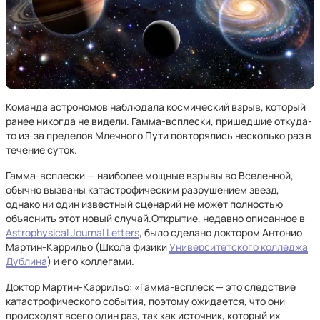
Команда астрономов наблюдала космический взрыв, который
ранее никогда не видели. Гамма-всплески, пришедшие откуда-
то из-за пределов Млечного Пути повторялись несколько раз в
течение суток.
Гамма-всплески — наиболее мощные взрывы во Вселенной,
обычно вызваны катастрофическим разрушением звезд,
однако ни один известный сценарий не может полностью
объяснить этот новый случай.Открытие, недавно описанное в
Astrophysical Journal Letters
, было сделано доктором Антонио
Мартин-Каррильо (Школа физики
Университетского колледжа
Дублина
) и его коллегами.
Доктор Мартин-Каррильо: «Гамма-всплеск — это следствие
катастрофического события, поэтому ожидается, что они
происходят всего один раз, так как источник, который их