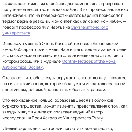
высасывает жизнь из своей звезды-компаньона, превращая
полученное вещество в пылающий ад. Этот процесс настолько
интенсивен, что на поверхности белого карлика происходят
термоядерные реакции, и он сияет как маяк в ночном небе», —
говорит профессор Фил Чарльз из
Саутгемптонского
университета
.
Используя мощный Очень большой телескоп Европейской
южной обсерватории в Чили, Чарль и его коллеги запечатлели
это космическое пиршество и сделали еще одно открытие, о
котором сообщили в журнале
Monthly Notices of the Royal
Astronomical Society
.
Оказалось, что обе звезды окружает газовое кольцо, похожее
на гигантский ореол, которое образуется из-за колоссальной
энергии, выделяемой ненасытным белым карликом.
Это неожиданное кольцо, образовавшееся из обломков
бурного пиршества, может изменить представления о том, как
звезды живут и умирают, полагает ведущий автор
исследования Паси Хакала из Университета Турку.
«Белый карлик не в состоянии поглотить все вещество,