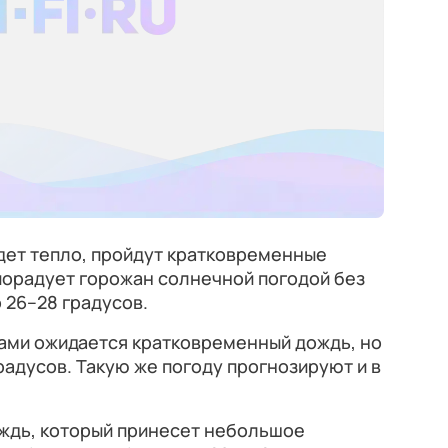
дет тепло, пройдут кратковременные
порадует горожан солнечной погодой без
 26–28 градусов.
стами ожидается кратковременный дождь, но
радусов. Такую же погоду прогнозируют и в
ождь, который принесет небольшое