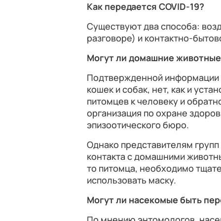
Как передается COVID-19?
Существуют два способа: возд
разговоре) и контактно-бытов
Могут ли домашние животные
Подтвержденной информации о
кошек и собак, нет, как и уст
питомцев к человеку и обратн
организация по охране здоро
эпизоотического бюро.
Однако представителям групп 
контакта с домашними животны
то питомца, необходимо тщате
использовать маску.
Могут ли насекомые быть пе
По мнению энтомологов, насек