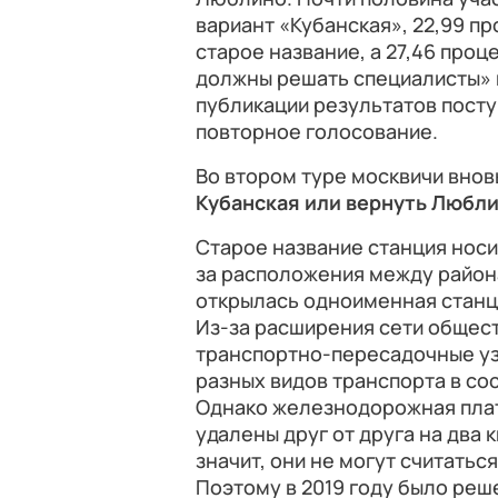
вариант «Кубанская», 22,99 пр
старое название, а 27,46 про
должны решать специалисты» 
публикации результатов пост
повторное голосование.
Во втором туре москвичи внов
Кубанская или вернуть Любл
Старое название станция носи
за расположения между района
открылась одноименная станц
Из-за расширения сети общес
транспортно-пересадочные узл
разных видов транспорта в со
Однако железнодорожная пла
удалены друг от друга на два 
значит, они не могут считать
Поэтому в 2019 году было р