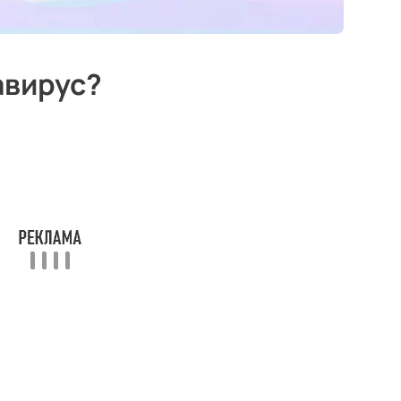
авирус?