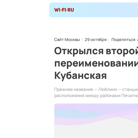
Сайт Москвы
29 октября
Поделиться
Открылся второй
переименовании
Кубанская
Прежнее название — Люблино — станция
расположения между районами Печатни