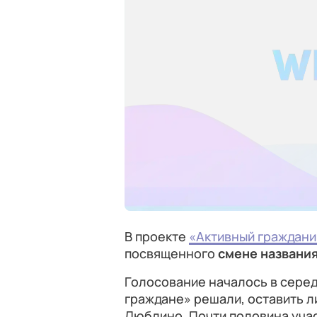
В проекте
«Активный граждани
посвященного
смене названи
Голосование началось в сере
граждане» решали, оставить л
Люблино. Почти половина учас