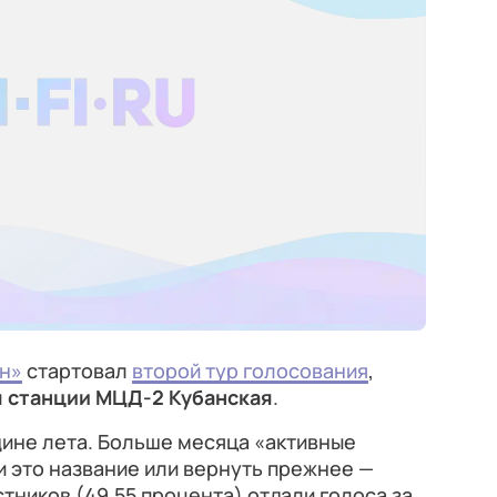
н»
стартовал
второй тур голосования
,
я станции МЦД-2 Кубанская
.
дине лета. Больше месяца «активные
и это название или вернуть прежнее —
тников (49,55 процента) отдали голоса за