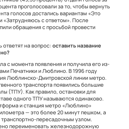
оцента проголосовали за то, чтобы вернуть
цента голосов достались вариантам «Это
и «Затрудняюсь с ответом». После
упили обращения с просьбой провести
ь ответят на вопрос:
оставить название
ино?
ла с момента появления и получила его из-
ми Печатники и Люблино. В 1996 году
ия Люблинско-Дмитровской линии метро.
твенного транспорта появились большие
ы (ТПУ). Как правило, остановки для
ставе одного ТПУ называются одинаково.
тформа и станция метро «Люблино»
километра — это более 20 минут пешком, а
ся транспортно-пересадочным узлом.
ешено переименовать железнодорожную