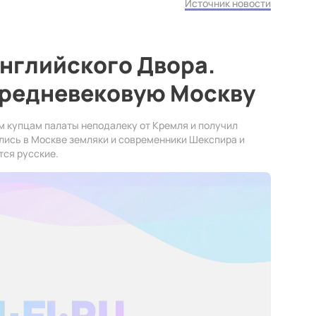
Источник новости
нглийского Двора.
средневековую Москву
м купцам палаты неподалеку от Кремля и получил
лись в Москве земляки и современники Шекспира и
тся русские.