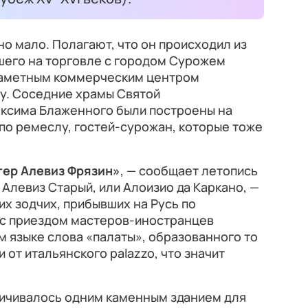
о мало. Полагают, что он происходил из
шего на торговле с городом Сурожем
 заметным коммерческим центром
у. Соседние храмы Святой
ксима Блаженного были построены на
по ремеслу, гостей-сурожан, которые тоже
тер Алевиз Фрязин»
, — сообщает летопись
и Алевиз Старый, или Алоизио да Каркано, —
их зодчих, прибывших на Русь по
и, с приездом мастеров-иностранцев
м языке слова «палаты», образованного то
ли от итальянского palazzo, что значит
ичивалось одним каменным зданием для