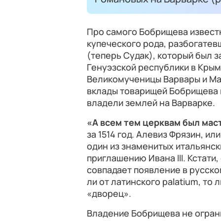
Про самого Бобрищева известн
купеческого рода, разбогатев
(теперь Судак), который был
Генуэзской республики в Крым
Великомученицы Варвары и Ма
вклады товарищей Бобрищева 
владели землей на Варварке.
«А всем тем церквам был мас
за 1514 год. Алевиз Фрязин, ил
один из знаменитых итальянск
приглашению Ивана III. Кстат
совпадает появление в русско
ли от латинского palatium, то 
«дворец».
Владение Бобрищева не огран