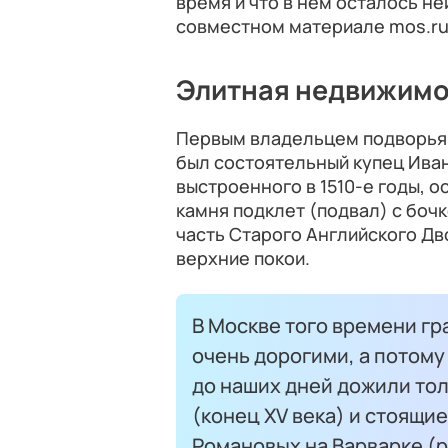
время и что в нем осталось не
совместном материале mos.ru 
Элитная недвижимо
Первым владельцем подворья
был состоятельный купец Иван
выстроенного в 1510-е годы, 
камня подклет (подвал) с боч
часть Старого Английского Дв
верхние покои.
В Москве того времени г
очень дорогими, а потому
до наших дней дожили тол
(конец XV века) и стоящи
Романовых на Варварке (р