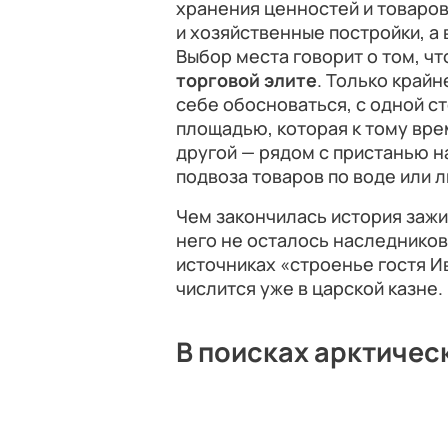
хранения ценностей и товаров
и хозяйственные постройки, а 
Выбор места говорит о том, ч
торговой элите
. Только край
себе обосноваться, с одной с
площадью, которая к тому вре
другой — рядом с пристанью н
подвоза товаров по воде или л
Чем закончилась история зажи
него не осталось наследников
источниках «строенье гостя И
числится уже в царской казне.
В поисках арктическ