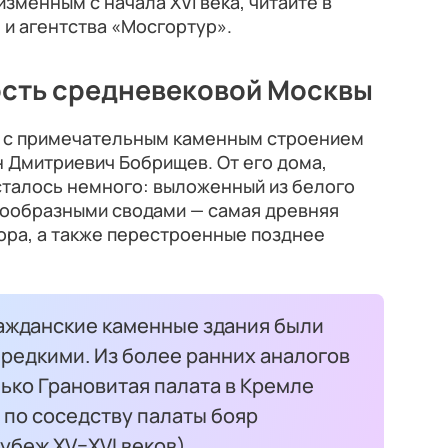
изменным с начала XVI века, читайте в
и агентства «Мосгортур».
сть средневековой Москвы
 с примечательным каменным строением
 Дмитриевич Бобрищев. От его дома,
осталось немного: выложенный из белого
кообразными сводами — самая древняя
ора, а также перестроенные позднее
ражданские каменные здания были
 редкими. Из более ранних аналогов
ько Грановитая палата в Кремле
е по соседству палаты бояр
убеж XV–XVI веков).