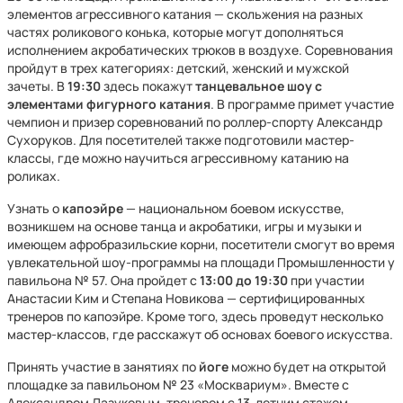
элементов агрессивного катания — скольжения на разных
частях роликового конька, которые могут дополняться
исполнением акробатических трюков в воздухе. Соревнования
пройдут в трех категориях: детский, женский и мужской
зачеты. В
19:30
здесь покажут
танцевальное шоу с
элементами фигурного катания
. В программе примет участие
чемпион и призер соревнований по роллер-спорту Александр
Сухоруков. Для посетителей также подготовили мастер-
классы, где можно научиться агрессивному катанию на
роликах.
Узнать о
капоэйре
— национальном боевом искусстве,
возникшем на основе танца и акробатики, игры и музыки и
имеющем афробразильские корни, посетители смогут во время
увлекательной шоу-программы на площади Промышленности у
павильона № 57. Она пройдет с
13:00 до 19:30
при участии
Анастасии Ким и Степана Новикова — сертифицированных
тренеров по капоэйре. Кроме того, здесь проведут несколько
мастер-классов, где расскажут об основах боевого искусства.
Принять участие в занятиях по
йоге
можно будет на открытой
площадке за павильоном № 23 «Москвариум». Вместе с
Александром Лазуковым, тренером с 13-летним стажем,