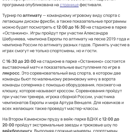
программа опубликована на
странице
фестиваля.
Турнир по
алтимату
— командному игровому виду спорта с
летающим диском фрисби, а также показательные программы
можно будет посмотреть
с 12:00 до 16:30
на стадионе в парке
«Останкино». Игры пройдут при участии Александра
Шебуняева, чемпиона Европы по алтимату на песке 2019 года и
чемпиона России по алтимату разных годов. Принять участие в
играх смогут не только спортсмены, но и гости.
С
16:30 до 20:00
на стадионе в парке «Останкино» состоятся
выставочный матч и показательные выступления по игре в
лякросс
. Это соревновательный вид спорта, в котором две
команды бьют по маленькому резиновому мячу в ворота
команды соперника с помощью оборудования, похожего на
клюшку, которое называют кроссом. Соревнования пройдут
при участии тренера, игрока сборной России, участника
чемпионатов Европы и мира Артура Венцеля. Для новичков и
всех желающих также проведут мастер-классы.
На Втором Каменском пруду в вейк-парке ВДНХ
с 12:00 до
20:00
пройдут экстремальные заезды и трюковые шоу по
вейкбордингу
. Выполняя сложные маневры, спортсмены