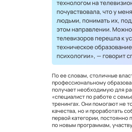
технологом на телевизион
почувствовала, что у мен
людьми, понимать их, под
этом направлении. Можно 
телевизоров перешла к ус
техническое образование
психологии», — говорит с
По ее словам, столичные вла
профессиональному образова
получает необходимую для ра
«специалист по работе с семье
тренингах. Они помогают не 
качества, но и проработать с
первой категории, постоянно
по новым программам, участву