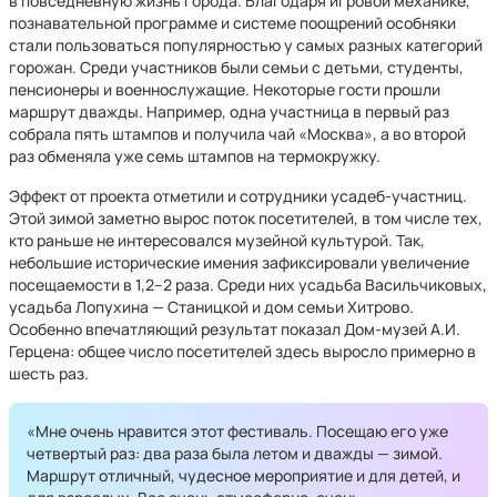
в повседневную жизнь города. Благодаря игровой механике,
познавательной программе и системе поощрений особняки
стали пользоваться популярностью у самых разных категорий
горожан. Среди участников были семьи с детьми, студенты,
пенсионеры и военнослужащие. Некоторые гости прошли
маршрут дважды. Например, одна участница в первый раз
собрала пять штампов и получила чай «Москва», а во второй
раз обменяла уже семь штампов на термокружку.
Эффект от проекта отметили и сотрудники усадеб‑участниц.
Этой зимой заметно вырос поток посетителей, в том числе тех,
кто раньше не интересовался музейной культурой. Так,
небольшие исторические имения зафиксировали увеличение
посещаемости в 1,2–2 раза. Среди них усадьба Васильчиковых,
усадьба Лопухина — Станицкой и дом семьи Хитрово.
Особенно впечатляющий результат показал Дом‑музей А.И.
Герцена: общее число посетителей здесь выросло примерно в
шесть раз.
«Мне очень нравится этот фестиваль. Посещаю его уже
четвертый раз: два раза была летом и дважды — зимой.
Маршрут отличный, чудесное мероприятие и для детей, и