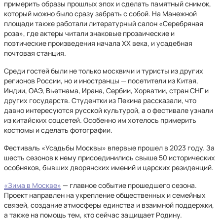
примерить образы прошлых эпох и сделать памятный снимок,
который можно было сразу забрать с собой. На Манежной
площади также работали литературный салон «Серебряная
роза», где актеры читали знаковые прозаические и
поэтические произведения начала ХХ века, и усадебная
почтовая станция.
Среди гостей были не только москвичи и туристы из других
регионов России, но и иностранцы — посетители из Китая,
Индии, ОАЭ, Вьетнама, Ирана, Сербии, Хорватии, стран СНГ и
других государств. Студентки из Пекина рассказали, что
давно интересуются русской культурой, а о фестивале узнали
из китайских соцсетей. Особенно им хотелось примерить
костюмы и сделать фотографии.
Фестиваль «Усадьбы Москвы» впервые прошел в 2023 году. За
шесть сезонов к нему присоединились свыше 50 исторических
особняков, бывших дворянских имений и царских резиденций.
«Зима в Москве»
— главное событие прошедшего сезона.
Проект направлен на укрепление общественных и семейных
связей, создание атмосферы единства и взаимной поддержки,
а также на помощь тем, кто сейчас защищает Родину.