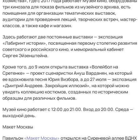
хозяйства», где с 2017 года работает Музей кино, оборудованы
три кинозала для показа фильмов из музейного архива, есть
помещения для организации тематических выставок,
аудитории для проведения лекций, творческих встреч, мастер-
классов, а также кафе и магазин.
Здесь работают две постоянные выставки — экспозиция
«Лабиринт истории», посвященная первому столетию развития
советского и российского кино, и мемориальный кабинет
Сергея Эйзенштейна.
Кроме того, до 9 июля открыта выставка «Волейбол на
Сретенке» — проект сценаристки Ануш Варданян, на который
ее вдохновила песня Юрия Визбора, а до 27 июля — экспозиция
«Дмитрий Андреев. Закройщик иллюзий», на которой можно
увидеть коллекцию костюмов, созданных по историческим
образцам для различных фильмов.
Музей кино работает с 12:00 до 21:00. Вход до 20:00. Среда —
выходной день.
Макет Москвы
Павильон
«Макет Москвы»
открылся на Сиреневой аллее ВДНХ