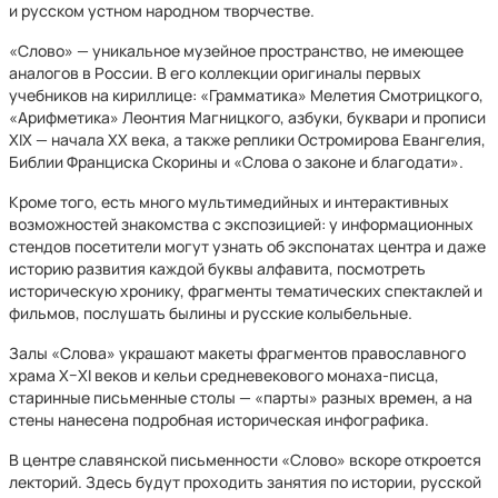
и русском устном народном творчестве.
«Слово» — уникальное музейное пространство, не имеющее
аналогов в России. В его коллекции оригиналы первых
учебников на кириллице: «Грамматика» Мелетия Смотрицкого,
«Арифметика» Леонтия Магницкого, азбуки, буквари и прописи
XIX — начала XX века, а также реплики Остромирова Евангелия,
Библии Франциска Скорины и «Слова о законе и благодати».
Кроме того, есть много мультимедийных и интерактивных
возможностей знакомства с экспозицией: у информационных
стендов посетители могут узнать об экспонатах центра и даже
историю развития каждой буквы алфавита, посмотреть
историческую хронику, фрагменты тематических спектаклей и
фильмов, послушать былины и русские колыбельные.
Залы «Слова» украшают макеты фрагментов православного
храма X–XI веков и кельи средневекового монаха-писца,
старинные письменные столы — «парты» разных времен, а на
стены нанесена подробная историческая инфографика.
В центре славянской письменности «Слово» вскоре откроется
лекторий. Здесь будут проходить занятия по истории, русской