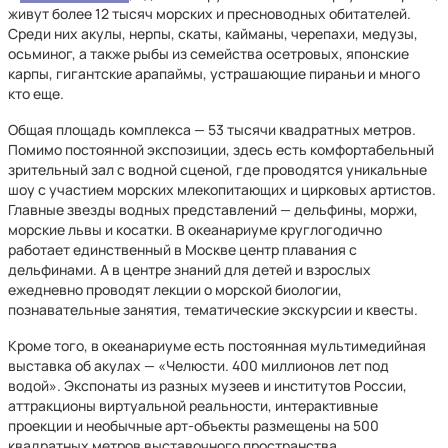
живут более 12 тысяч морских и пресноводных обитателей.
Среди них акулы, нерпы, скаты, кайманы, черепахи, медузы,
осьминог, а также рыбы из семейства осетровых, японские
карпы, гигантские арапаймы, устрашающие пираньи и много
кто еще.
Общая площадь комплекса — 53 тысячи квадратных метров.
Помимо постоянной экспозиции, здесь есть комфортабельный
зрительный зал с водной сценой, где проводятся уникальные
шоу с участием морских млекопитающих и цирковых артистов.
Главные звезды водных представлений — дельфины, моржи,
морские львы и косатки. В океанариуме круглогодично
работает единственный в Москве центр плавания с
дельфинами. А в центре знаний для детей и взрослых
ежедневно проводят лекции о морской биологии,
познавательные занятия, тематические экскурсии и квесты.
Кроме того, в океанариуме есть постоянная мультимедийная
выставка об акулах — «Челюсти. 400 миллионов лет под
водой». Экспонаты из разных музеев и институтов России,
аттракционы виртуальной реальности, интерактивные
проекции и необычные арт-объекты размещены на 500
квадратных метров выставочного пространства.