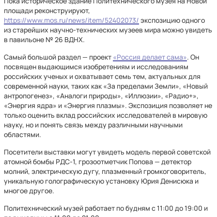
Пока историческое здание Политехнического музея на Новой
площади реконструируют,
https://www.mos.ru/news/item/52402073/
экспозицию одного
из старейших научно-технических музеев мира можно увидеть
в павильоне № 26 ВДНХ.
Самый большой раздел — проект
«Россия делает сама»
. Он
посвящен выдающимся изобретениям и исследованиям
российских ученых и охватывает семь тем, актуальных для
современной науки, таких как «За пределами Земли», «Новый
антропогенез», «Аналоги природы», «Иллюзии», «Радио+»,
«Энергия ядра» и «Энергия плазмы». Экспозиция позволяет не
только оценить вклад российских исследователей в мировую
науку, но и понять связь между различными научными
областями.
Посетители выставки могут увидеть модель первой советской
атомной бомбы РДС-1, грозоотметчик Попова — детектор
молний, электрическую дугу, плазменный громкоговоритель,
уникальную голографическую установку Юрия Денисюка и
многое другое.
Политехнический музей работает по будням с 11:00 до 19:00 и