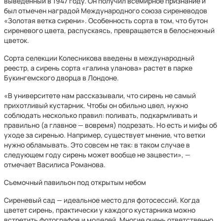
выведенный в 1947 году. Он получил всемирное признание и
был отмечен наградой Международного союза сиреневодов
«Золотая ветка сирени». Особенность сорта в том, что бутон
сиреневого цвета, распускаясь, превращается в белоснежный
цветок.
Сорта селекции Колесникова введены в международный
реестр, а сирень сорта «галина уланова» растет в парке
Букингемского дворца в Лондоне.
«В университете нам рассказывали, что сирень не самый
прихотливый кустарник. Чтобы он обильно цвел, нужно
соблюдать несколько правил: поливать, подкармливать и
правильно (а главное — вовремя) подрезать. Но есть и мифы об
уходе за сиренью. Например, существует мнение, что ветки
нужно обламывать. Это совсем не так: в таком случае в
следующем году сирень может вообще не зацвести», —
отмечает Василиса Романова.
Съемочный павильон под открытым небом
Сиреневый сад — идеальное место для фотосессий. Когда
цветет сирень, практически у каждого кустарника можно
встретить фотографов и моделей. Многие очень ответственно