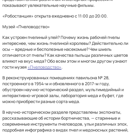
показывают увлекательные научные фильмы.
«Робостанция» открыта ежедневно с 11:00 до 20:00.
Музей «Пчеловодство»
Как устроен пчелиный улей? Почему жизнь рабочей пчелы
интереснее, чем жизнь пчелиной королевы? Действительно ли
осы — вредные и бесполезные насекомые? Чем шмель
отличается от пчелы? Как качества пыльцы различных цветов
влияют на вкус меда? Обо всем этом и многом другом узнают
гости музея
«Пчеловодство»
.
В реконструированных помещениях павильона № 28,
построенного в 1954-м и обновленного в 2017-м году,
обустроен научно-исторический раздел, мультимедийный и
интерактивно-игровой залы, лаборатория меда и буфет, где
можно приобрести разные сорта меда.
В научно-историческом разделе представлены экспонаты,
рассказывающие об истории бортничества, — старинные и
современные инструменты пчеловодов, ульи различных эпох,
подробная инфографика о видах пчел и медоносных растений,