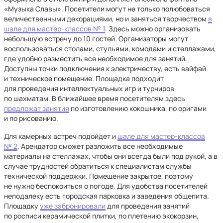
«Музыка Славы». Посетители могут не только полюбоваться
величественными декорациями, но и заняться творчеством
в
шале для мастер-классов № 1
. Здесь можно организовать
небольшую встречу до 10 гостей. Организаторы могут
воспользоваться столами, стульями, комодами и стеллажами,
где удобно разместить все необходимое для занятий.
Доступны точки подключения к электричеству, есть вайфай
и техническое помещение. Площадка подходит
для проведения интеллектуальных игр и турниров
по шахматам. В ближайшее время посетителям здесь
предложат занятия
по изготовлению кокошника, по оригами
и по рисованию.
Для камерных встреч подойдет и
шале для мастер-классов
№ 2
. Арендатор сможет разложить все необходимые
материалы на стеллажах, чтобы они всегда были под рукой, а в
случае трудностей обратиться к специалистам службы
технической поддержки. Помещение закрытое, поэтому
не нужно беспокоиться о погоде. Для удобства посетителей
неподалеку есть городская парковка и заведения общепита.
Площадку
уже забронировали
для проведения занятий
по росписи керамической плитки, по плетению экокорзин,