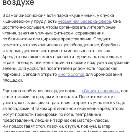
воздухе
В самой живописной части парка «Кузьминки», у спуска
к Шибаевскому пруду, есть
необычная беседка-сфера
. Она
достаточно большая, чтобы организовать литературные
чтения, занятия уличным фитнесом, соревнования
по бадминтону или цирковое представление. Следует
отметить, что звукоусиливающее оборудование, барабаны
и медные духовые инструменты использовать нельзя.
Арендаторы также смогут провести турниры по настольным
играм, пленэры или медитации на свежем воздухе в окружении
зелени. Для удобства посетителей рядом есть городская
парковка. Сегодня открыто
много слотов
для бронирования
площадки.
Еще одна необычная площадка парка —
«Садик-огородик»
, сад
с цветниками, огородом и теплицами. Посетители могут
узнать, как выращивают растения, и принять участие в уходе
за посадками. В таком оригинальном окружении арендаторы
могут провести тренировки по йоге, театральные
представления, лекции и творческие мастер-классы.
Им предоставят стол, лавочки, стулья, подиум, шатер
и дополнительное переносное освещение. Можно подключить