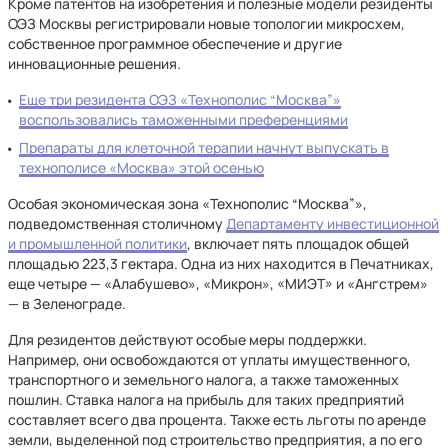
Кроме патентов на изобретения и полезные модели резиденты
ОЭЗ Москвы регистрировали новые топологии микросхем,
собственное программное обеспечение и другие
инновационные решения.
Еще три резидента ОЭЗ «Технополис “Москва”»
воспользовались таможенными преференциями
Препараты для клеточной терапии начнут выпускать в
технополисе «Москва» этой осенью
Особая экономическая зона «Технополис “Москва”»,
подведомственная столичному
Департаменту инвестиционной
и промышленной политики
, включает пять площадок общей
площадью 223,3 гектара. Одна из них находится в Печатниках,
еще четыре — «Алабушево», «Микрон», «МИЭТ» и «Ангстрем»
— в Зеленограде.
Для резидентов действуют особые меры поддержки.
Например, они освобождаются от уплаты имущественного,
транспортного и земельного налога, а также таможенных
пошлин. Ставка налога на прибыль для таких предприятий
составляет всего два процента. Также есть льготы по аренде
земли, выделенной под строительство предприятия, а по его