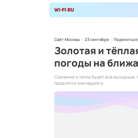
Сайт Москвы
23 сентября
Поделиться
Золотая и тёпла
погоды на ближ
Солнечно и тепло будет все выходные. 
продлятся они недолго.