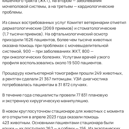
кишечного тракта (ЖКТ), на втором — заболевания
мочеполовой системы, а на третьем — кардиологические
проблемы.
Из самых востребованных услуг Комитет ветеринарии отметил
дерматологические (2069 приемов) и стоматологические
(1,7 тысячи приемов). На офтальмологический осмотр
приходили 1626 пациентов, более чем тысяче животных
оказана помощь при проблемах с мочевыделительной
системой, 900 — при заболеваниях ЖКТ, 800 —
при онкологических болезнях. Услугами врачей узкого
профиля воспользовались около 19 500 пациентов.
Процедуру компьютерной томографии прошли 249 животных,
а рентген сделали 21 367 питомцам. УЗИ-диагностика
потребовалась пациентам в 31 872 случаях.
В течение года специалисты провели 77 831 плановую
и экстренную хирургическую манипуляцию.
В новом круглосуточном стационаре для животных с момента
его открытия в апреле 2023 года оказали помощь
423 животным. Основными пациентами стационара были
кошки — их поступило 262 — и собаки — 156. Из экзотических