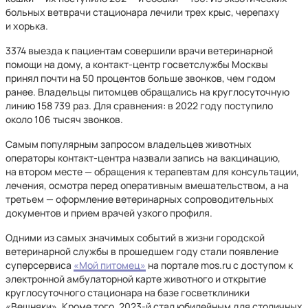
больных ветврачи стационара лечили трех крыс, черепаху
и хорька.
3374 выезда к пациентам совершили врачи ветеринарной
помощи на дому, а контакт-центр госветслужбы Москвы
принял почти на 50 процентов больше звонков, чем годом
ранее. Владельцы питомцев обращались на круглосуточную
линию 158 739 раз. Для сравнения: в 2022 году поступило
около 106 тысяч звонков.
Самым популярным запросом владельцев животных
операторы контакт-центра назвали запись на вакцинацию,
на втором месте — обращения к терапевтам для консультации,
лечения, осмотра перед оперативным вмешательством, а на
третьем — оформление ветеринарных сопроводительных
документов и прием врачей узкого профиля.
Одними из самых значимых событий в жизни городской
ветеринарной службы в прошедшем году стали появление
суперсервиса
«Мой питомец»
на портале mos.ru c доступом к
электронной амбулаторной карте животного и открытие
круглосуточного стационара на базе госветклиники
«Вешняки». Кроме того, 2023-й стал юбилейным для столичных