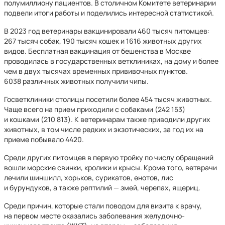
полумиллиону пациентов. В столичном Комитете ветеринарии
подвели итоги работы и поделились интересной статистикой.
В 2023 год ветеринары вакцинировали 460 тысяч питомцев:
267 тысяч собак, 190 тысяч кошек и 1616 животных других
видов. Бесплатная вакцинация от бешенства в Москве
проводилась в государственных ветклиниках, на дому и более
чем в двух тысячах временных прививочных пунктов.
6038 различных животных получили чипы.
Госветклиники столицы посетили более 454 тысяч животных.
Чаще всего на прием приходили с собаками (242 153)
и кошками (210 813). К ветеринарам также приводили других
животных, в том числе редких и экзотических, за год их на
приеме побывало 4420.
Среди других питомцев в первую тройку по числу обращений
вошли морские свинки, кролики и крысы. Кроме того, ветврачи
лечили шиншилл, хорьков, сурикатов, енотов, лис
и бурундуков, а также рептилий — змей, черепах, ящериц.
Среди причин, которые стали поводом для визита к врачу,
на первом месте оказались заболевания желудочно-