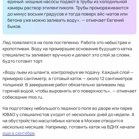
единый: мощные насосы подают в трубы из холодильной
камеры раствор этиленгликоля. Трубы промораживаются
до минус восьми градусов и тогда поверх айс-матов или
бетона уже можно заливать воду», — отмечает Евгений
Быков.
Лед появляется на поле постепенно. Работа это небыстрая и
кропотливая. Воду на промерзшее основание будущего катка
специалисты заливают вручную и делают это слой за слоем,
будто готовят торт.
«Воду льем из шланга, контролируя ее подачу. Каждый слой —
примерно сантиметр, а готовый каток — около 12 сантиметров
толщиной. В завершение работ обязательно заливаем лед
горячей водой, чтобы выровнять его поверхность», — отмечает
собеседник mos.ru.
На подготовку небольшого ледяного поля во дворе или парке
ЮВАО у специалистов уходит от нескольких дней до недели. А
на обустройство масштабных катков в Москве отводится
несколько месяцев. Например, готовить каток на ВДНХ начали
еще в сентябре
.