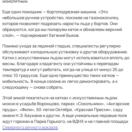
монолитным.
Еще один помощник — бортоподрезная машина. «Это
небольшое ручное устройство, похожее на газонокосилку,
которое позволяет подрезать наросты льда у бортов. Они
образуются, когда мы полируем каток и обновляем верхний
слой», — подчеркивает Евгений Быков.
Помимо ухода за ледяной гладью, специалисты регулярно
обслуживают холодильную установку и другое оборудование.
Катки с искусственным льдом могут использоваться вплоть до
весны. Благодаря хладагенту они устойчивы к перепадам
температур и могут работать, когда на улице от минус 25 до
плюс 10 градусов. Еще одно преимущество таких катков —
мобильность. В конце сезона их легко демонтировать, а к
следующему — снова собрать.
Этой зимой покататься на катках с искусственным льдом
можно в усадьбе Воронцово, парках «Сокольники», «Ангарские
пруды», «Фили», 50-летия Октября, «Красная Пресня», саду
имени Н.Э. Баумана и других. А еще уникальные ледовые поля
ждут горожан в Парке Горького, на ВДНХ и на главной площади
Северного речного вокзала
.