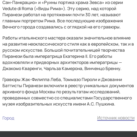
Сан-Панкрацио» и «Руины портика храма Зевса» из серии
Vedute di Roma («Виды Рима»). Эту серию, над которой
Пиранези работал на протяжении почти 30 лет, называют
главным портретом Рима. Все последующие изображения
Вечного города создавались с оглядкой на его гравюры.
Работы итальянского мастера оказали значительное влияние
на развитие неоклассического стиля как в европейском, так и в
русском искусстве. Большой почитательницей творчества
Пиранези была императрица Екатерина II. Его работы
вдохновляли и придворных архитекторов императрицы —
Джакомо Кваренги, Чарльза Камерона, Винченцо Бренну.
Гравюры Жак-Филиппа Леба, Томмазо Пироли и Джованни
Баттисты Пиранези включили в реестр уникальных документов
архивного фонда Москвы по результатам исследований,
проведенных совместно со специалистами Государственного
музея изобразительных искусств имени А.С. Пушкина.
Источник новости
Город