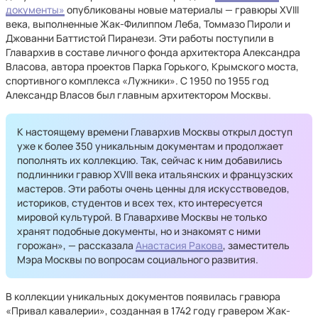
документы»
опубликованы новые материалы — гравюры XVIII
века, выполненные Жак-Филиппом Леба, Томмазо Пироли и
Джованни Баттистой Пиранези. Эти работы поступили в
Главархив в составе личного фонда архитектора Александра
Власова, автора проектов Парка Горького, Крымского моста,
спортивного комплекса «Лужники». С 1950 по 1955 год
Александр Власов был главным архитектором Москвы.
К настоящему времени Главархив Москвы открыл доступ
уже к более 350 уникальным документам и продолжает
пополнять их коллекцию. Так, сейчас к ним добавились
подлинники гравюр XVIII века итальянских и французских
мастеров. Эти работы очень ценны для искусствоведов,
историков, студентов и всех тех, кто интересуется
мировой культурой. В Главархиве Москвы не только
хранят подобные документы, но и знакомят с ними
горожан», — рассказала
Анастасия Ракова
, заместитель
Мэра Москвы по вопросам социального развития.
В коллекции уникальных документов появилась гравюра
«Привал кавалерии», созданная в 1742 году гравером Жак-