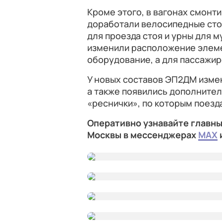
Кроме этого, в вагонах смонт
доработали велосипедные сто
для проезда стоя и урны для м
изменили расположение элеме
оборудование, а для пассажир
У новых составов ЭП2ДМ измен
а также появились дополните
«реснички», по которым поезда
Оперативно узнавайте главны
Москвы в мессенджерах
MAX