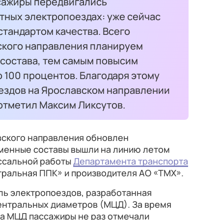
ссажиры передвигались
тных электропоездах: уже сейчас
стандартом качества. Всего
вского направления планируем
 состава, тем самым повысим
 100 процентов. Благодаря этому
оездов на Ярославском направлении
 отметил Максим Ликсутов.
вского направления обновлен
еменные составы вышли на линию летом
оссальной работы
Департамента транспорта
тральная ППК» и производителя АО «ТМХ».
ль электропоездов, разработанная
ентральных диаметров (МЦД). За время
на МЦД пассажиры не раз отмечали