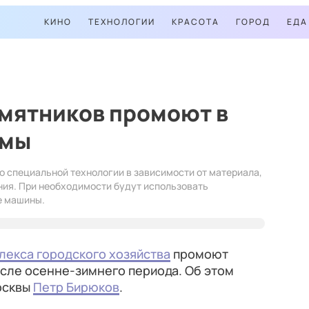
КИНО
ТЕХНОЛОГИИ
КРАСОТА
ГОРОД
ЕДА
амятников промоют в
имы
 специальной технологии в зависимости от материала,
яния. При необходимости будут использовать
е машины.
лекса городского хозяйства
промоют
после осенне-зимнего периода. Об этом
осквы
Петр Бирюков
.