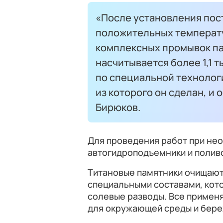
«После установления пос
положительных температу
комплексных промывок па
насчитывается более 1,1 
по специальной технологи
из которого он сделан, и 
Бирюков.
Для проведения работ при не
автогидроподъемники и поли
Титановые памятники очищают
специальными составами, кот
солевые разводы. Все примен
для окружающей среды и бере