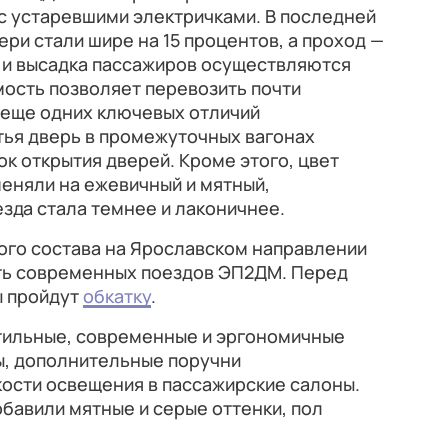
с устаревшими электричками. В последней
ери стали шире на 15 процентов, а проход —
а и высадка пассажиров осуществляются
ость позволяет перевозить почти
 еще одних ключевых отличий
тья дверь в промежуточных вагонах
к открытия дверей. Кроме этого, цвет
еняли на ежевичный и мятный,
езда стала темнее и лаконичнее.
ого состава на Ярославском направлении
ять современных поездов ЭП2ДМ. Перед
ы пройдут
обкатку
.
стильные, современные и эргономичные
ы, дополнительные поручни
кости освещения в пассажирские салоны.
бавили мятные и серые оттенки, пол