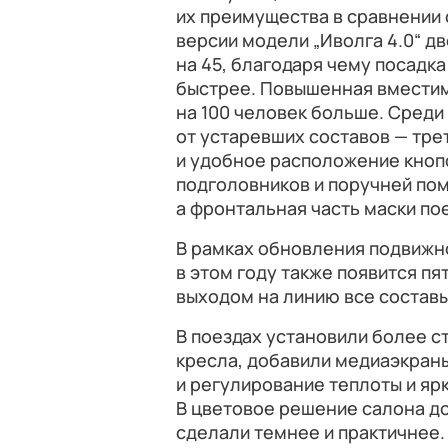
их преимущества в сравнении 
версии модели „Иволга 4.0“ дв
на 45, благодаря чему посадк
быстрее. Повышенная вместим
на 100 человек больше. Среди
от устаревших составов — тре
и удобное расположение кнопо
подголовников и поручней пом
а фронтальная часть маски по
В рамках обновления подвижн
в этом году также появится п
выходом на линию все состав
В поездах установили более 
кресла, добавили медиаэкран
и регулирование теплоты и яр
В цветовое решение салона до
сделали темнее и практичнее.