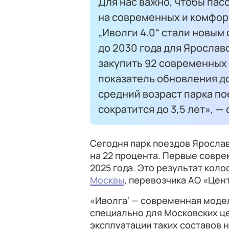
Для нас важно, чтобы па
на современных и комфор
„Иволги 4.0“ стали новым 
до 2030 года для Яросла
закупить 92 современных
показатель обновления до
средний возраст парка п
сократится до 3,5 лет», —
Сегодня парк поездов Яросла
на 22 процента. Первые совр
2025 года. Это результат кол
Москвы
, перевозчика АО «Цен
«Иволга‘ — современная моде
специально для Московских ц
эксплуатации таких составов 