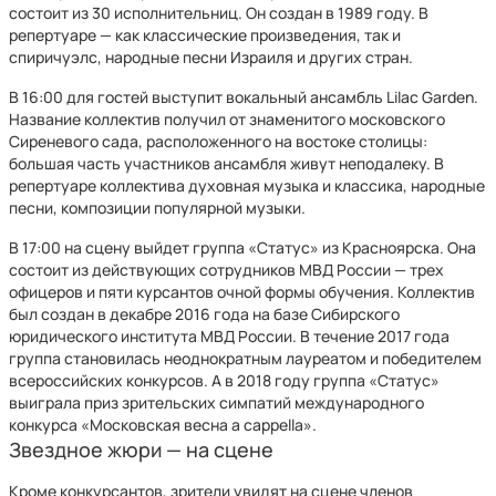
состоит из 30 исполнительниц. Он создан в 1989 году. В
репертуаре — как классические произведения, так и
спиричуэлс, народные песни Израиля и других стран.
В 16:00 для гостей выступит вокальный ансамбль Lilac Garden.
Название коллектив получил от знаменитого московского
Сиреневого сада, расположенного на востоке столицы:
большая часть участников ансамбля живут неподалеку. В
репертуаре коллектива духовная музыка и классика, народные
песни, композиции популярной музыки.
В 17:00 на сцену выйдет группа «Статус» из Красноярска. Она
состоит из действующих сотрудников МВД России — трех
офицеров и пяти курсантов очной формы обучения. Коллектив
был создан в декабре 2016 года на базе Сибирского
юридического института МВД России. В течение 2017 года
группа становилась неоднократным лауреатом и победителем
всероссийских конкурсов. А в 2018 году группа «Статус»
выиграла приз зрительских симпатий международного
конкурса «Московская весна a cappella».
Звездное жюри — на сцене
Кроме конкурсантов, зрители увидят на сцене членов