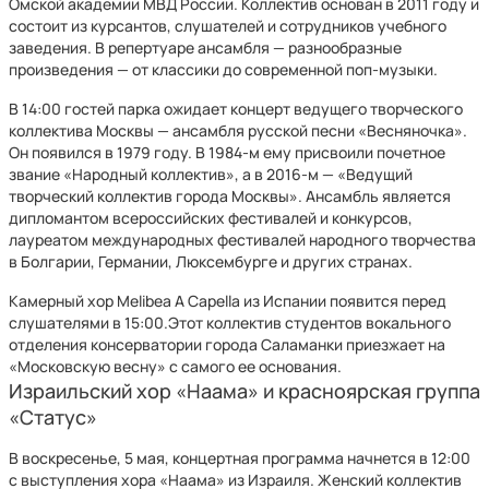
Омской академии МВД России. Коллектив основан в 2011 году и
состоит из курсантов, слушателей и сотрудников учебного
заведения. В репертуаре ансамбля — разнообразные
произведения — от классики до современной поп-музыки.
В 14:00 гостей парка ожидает концерт ведущего творческого
коллектива Москвы — ансамбля русской песни «Весняночка».
Он появился в 1979 году. В 1984-м ему присвоили почетное
звание «Народный коллектив», а в 2016-м — «Ведущий
творческий коллектив города Москвы». Ансамбль является
дипломантом всероссийских фестивалей и конкурсов,
лауреатом международных фестивалей народного творчества
в Болгарии, Германии, Люксембурге и других странах.
Камерный хор Melibea A Capella из Испании появится перед
слушателями в 15:00.Этот коллектив студентов вокального
отделения консерватории города Саламанки приезжает на
«Московскую весну» с самого ее основания.
Израильский хор «Наама» и красноярская группа
«Статус»
В воскресенье, 5 мая, концертная программа начнется в 12:00
с выступления хора «Наама» из Израиля. Женский коллектив