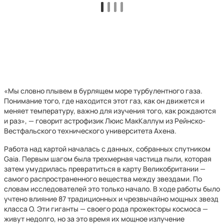
«Мы словно плывем в бурлящем море турбулентного газа.
Понимание того, где находится этот газ, как он движется и
меняет температуру, важно для изучения того, как рождаются
и раз», — говорит астрофизик Люис МакКаллум из Рейнско-
Вестфальского технического университета Ахена.
Работа над картой началась с данных, собранных спутником
Gaia. Первым шагом была трехмерная частица пыли, которая
затем умудрилась превратиться в карту Великобритании —
самого распространенного вещества между звездами. По
словам исследователей это только начало. В ходе работы было
учтено влияние 87 традиционных и чрезвычайно мощных звезд
класса O. Эти гиганты — своего рода прожекторы космоса —
живут недолго, но за это время их мощное излучение