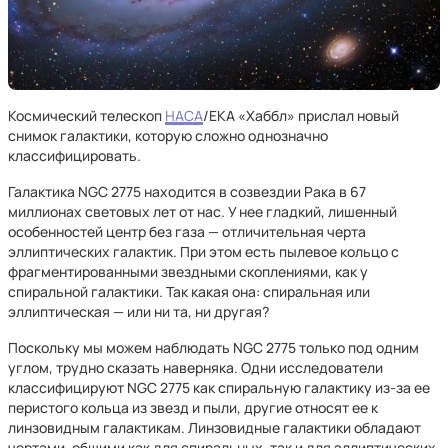
Космический телескоп
НАСА
/ЕКА «Хаббл» прислал новый
снимок галактики, которую сложно однозначно
классифицировать.
Галактика NGC 2775 находится в созвездии Рака в 67
миллионах световых лет от нас. У нее гладкий, лишенный
особенностей центр без газа — отличительная черта
эллиптических галактик. При этом есть пылевое кольцо с
фрагментированными звездными скоплениями, как у
спиральной галактики. Так какая она: спиральная или
эллиптическая — или ни та, ни другая?
Поскольку мы можем наблюдать NGC 2775 только под одним
углом, трудно сказать наверняка. Одни исследователи
классифицируют NGC 2775 как спиральную галактику из-за ее
перистого кольца из звезд и пыли, другие относят ее к
линзовидным галактикам. Линзовидные галактики обладают
чертами, общими как для спиральных, так и для эллиптических