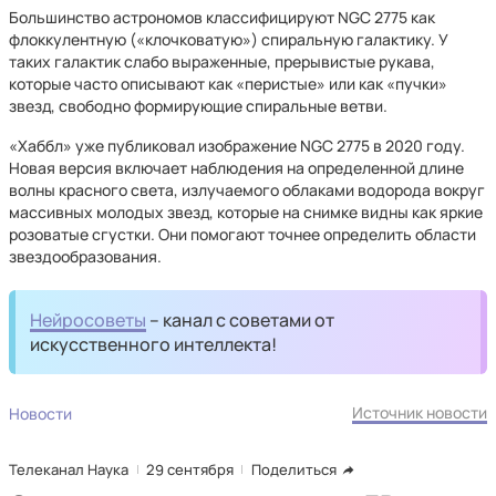
Большинство астрономов классифицируют NGC 2775 как
флоккулентную («клочковатую») спиральную галактику. У
таких галактик слабо выраженные, прерывистые рукава,
которые часто описывают как «перистые» или как «пучки»
звезд, свободно формирующие спиральные ветви.
«Хаббл» уже публиковал изображение NGC 2775 в 2020 году.
Новая версия включает наблюдения на определенной длине
волны красного света, излучаемого облаками водорода вокруг
массивных молодых звезд, которые на снимке видны как яркие
розоватые сгустки. Они помогают точнее определить области
звездообразования.
Нейросоветы
– канал с советами от
искусственного интеллекта!
Источник новости
Новости
Телеканал Наука
29 сентября
Поделиться