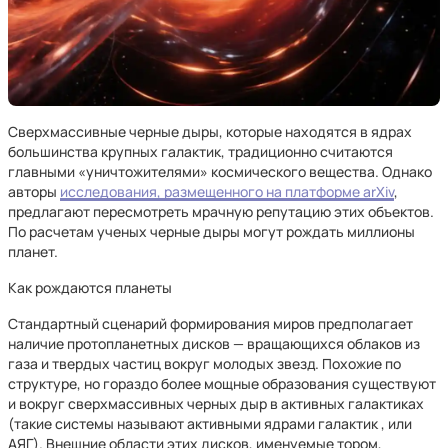
Сверхмассивные черные дыры, которые находятся в ядрах
большинства крупных галактик, традиционно считаются
главными «уничтожителями» космического вещества. Однако
авторы
исследования, размещенного на платформе arXiv
,
предлагают пересмотреть мрачную репутацию этих объектов.
По расчетам ученых черные дыры могут рождать миллионы
планет.
Как рождаются планеты
Стандартный сценарий формирования миров предполагает
наличие протопланетных дисков — вращающихся облаков из
газа и твердых частиц вокруг молодых звезд. Похожие по
структуре, но гораздо более мощные образования существуют
и вокруг сверхмассивных черных дыр в активных галактиках
(такие системы называют активными ядрами галактик , или
АЯГ). Внешние области этих дисков, именуемые тором,