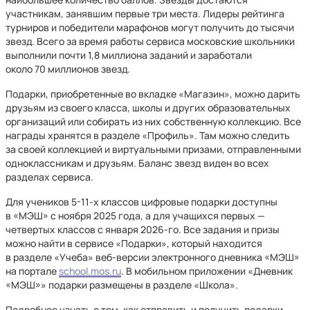
участникам, занявшим первые три места. Лидеры рейтинга
турниров и победители марафонов могут получить до тысячи
звезд. Всего за время работы сервиса московские школьники
выполнили почти 1,8 миллиона заданий и заработали
около 70 миллионов звезд.
Подарки, приобретенные во вкладке «Магазин», можно дарить
друзьям из своего класса, школы и других образовательных
организаций или собирать из них собственную коллекцию. Все
награды хранятся в разделе «Профиль». Там можно следить
за своей коллекцией и виртуальными призами, отправленными
одноклассникам и друзьям. Баланс звезд виден во всех
разделах сервиса.
Для учеников 5-11-х классов цифровые подарки доступны
в «МЭШ» с ноября 2025 года, а для учащихся первых —
четвертых классов с января 2026-го. Все задания и призы
можно найти в сервисе «Подарки», который находится
в разделе «Учеба» веб-версии электронного дневника «МЭШ»
на портале
school.mos.ru
. В мобильном приложении «Дневник
«МЭШ»» подарки размещены в разделе «Школа».
Подробнее узнать о том, как отправить и получить подарки,