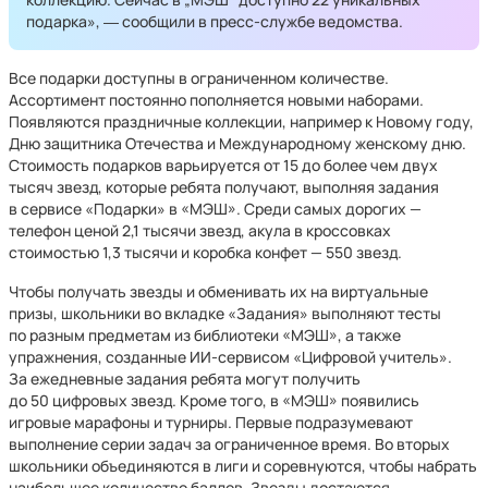
подарка», ― сообщили в пресс-службе ведомства.
Все подарки доступны в ограниченном количестве.
Ассортимент постоянно пополняется новыми наборами.
Появляются праздничные коллекции, например к Новому году,
Дню защитника Отечества и Международному женскому дню.
Стоимость подарков варьируется от 15 до более чем двух
тысяч звезд, которые ребята получают, выполняя задания
в сервисе «Подарки» в «МЭШ». Среди самых дорогих —
телефон ценой 2,1 тысячи звезд, акула в кроссовках
стоимостью 1,3 тысячи и коробка конфет — 550 звезд.
Чтобы получать звезды и обменивать их на виртуальные
призы, школьники во вкладке «Задания» выполняют тесты
по разным предметам из библиотеки «МЭШ», а также
упражнения, созданные ИИ-сервисом «Цифровой учитель».
За ежедневные задания ребята могут получить
до 50 цифровых звезд. Кроме того, в «МЭШ» появились
игровые марафоны и турниры. Первые подразумевают
выполнение серии задач за ограниченное время. Во вторых
школьники объединяются в лиги и соревнуются, чтобы набрать
наибольшее количество баллов. Звезды достаются