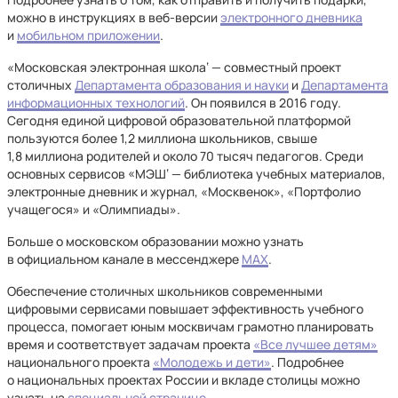
можно в инструкциях в веб-версии
электронного дневника
и
мобильном приложении
.
«Московская электронная школа‘ — совместный проект
столичных
Департамента образования и науки
и
Департамента
информационных технологий
. Он появился в 2016 году.
Сегодня единой цифровой образовательной платформой
пользуются более 1,2 миллиона школьников, свыше
1,8 миллиона родителей и около 70 тысяч педагогов. Среди
основных сервисов «МЭШ‘ — библиотека учебных материалов,
электронные дневник и журнал, «Москвенок», «Портфолио
учащегося» и «Олимпиады».
Больше о московском образовании можно узнать
в официальном канале в мессенджере
МАХ
.
Обеспечение столичных школьников современными
цифровыми сервисами повышает эффективность учебного
процесса, помогает юным москвичам грамотно планировать
время и соответствует задачам проекта
«Все лучшее детям»
национального проекта
«Молодежь и дети»
. Подробнее
о национальных проектах России и вкладе столицы можно
узнать на
специальной странице
.