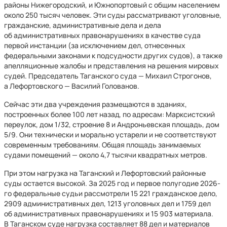
районы Нижегородский, и Южнопортовый с общим населением
около 250 тысяч человек. Эти суды рассматривают уголовные,
гражданские, административные дела и дела
об административных правонарушениях в качестве суда
первой инстанции (за исключением дел, отнесенных
федеральными законами к подсудности других судов), а также
апелляционные жалобы и представления на решения мировых
судей. Председатель Таганского суда — Михаил Строгонов,
а Лефортовского — Василий Голованов.
Сейчас эти два учреждения размещаются в зданиях,
построенных более 100 лет назад, по адресам: Марксистский
переулок, дом 1/32, строение 8 и Андроньевская площадь, дом
5/9. Они технически и морально устарели и не соответствуют
современным требованиям. Общая площадь занимаемых
судами помещений — около 4,7 тысячи квадратных метров.
При этом нагрузка на Таганский и Лефортовский районные
суды остается высокой. За 2025 год и первое полугодие 2026-
го федеральные судьи рассмотрели 15 221 гражданское дело,
2909 административных дел, 1213 уголовных дел и 1759 дел
об административных правонарушениях и 15 903 материала.
В Таганском суде нагрузка составляет 88 дел и материалов