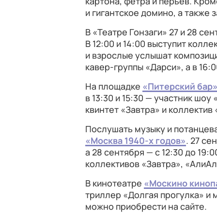
картона, фетра и перьев. Кром
и гигантское домино, а также 
В «Театре Гонзаги» 27 и 28 се
В 12:00 и 14:00 выступит коллек
и взрослые услышат композици
кавер-группы «Дарси», а в 16:
На площадке
«Питерский бар
в 13:30 и 15:30 — участник шоу
квинтет «Завтра» и коллектив 
Послушать музыку и потанцев
«Москва 1940-х годов»
. 27 се
а 28 сентября — с 12:30 до 19
коллективов «Завтра», «АлиАлё
В кинотеатре
«Москино киноп
триллер «Долгая прогулка» и
можно приобрести на сайте.