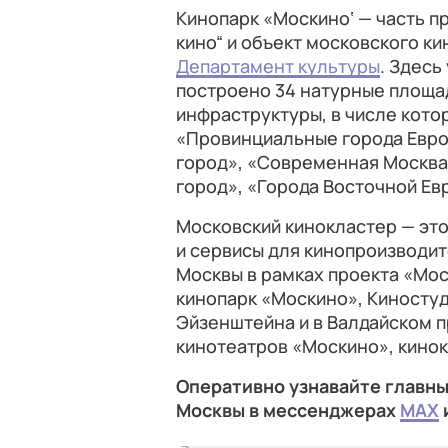
Кинопарк «Москино‘ — часть п
кино“ и объект московского к
Департамент культуры
. Здесь
построено 34 натурные площад
инфраструктуры, в числе кото
«Провинциальные города Евро
город», «Современная Москва»
город», «Города Восточной Евр
Московский кинокластер — это
и сервисы для кинопроизводит
Москвы в рамках проекта «Моск
кинопарк «Москино», Киностуд
Эйзенштейна и в Валдайском п
кинотеатров «Москино», кино
Оперативно узнавайте главны
Москвы в мессенджерах
MAX