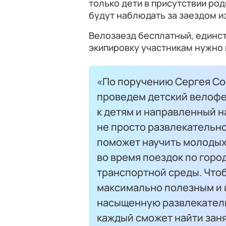
только дети в присутствии ро
будут наблюдать за заездом и
Велозаезд бесплатный, единс
экипировку участникам нужно 
«По поручению Сергея Со
проведем детский велофе
к детям и направленный н
не просто развлекательн
поможет научить молодых
во время поездок по горо
транспортной среды. Что
максимально полезным и 
насыщенную развлекатель
каждый сможет найти заня