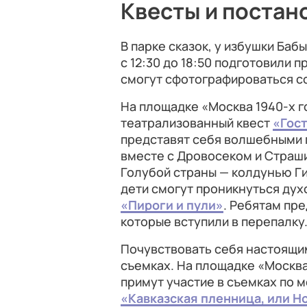
Квесты и постан
В парке сказок, у избушки Баб
с 12:30 до 18:50 подготовили 
смогут сфотографироваться с
На площадке «Москва 1940-х го
театрализованный квест
«Гос
представят себя волшебными 
вместе с Дровосеком и Страш
Голубой страны — колдунью Г
дети смогут проникнуться духо
«Пироги и пули»
.
Ребятам пре
которые вступили в перепалку
Почувствовать себя настоящи
съемках. На площадке «Москва 
примут участие в съемках по 
«Кавказская пленница, или 