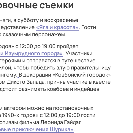
овочные съемки
ы-яги, в субботу и воскресенье
представление
«Яга и красота»
. Гости
о сказочным персонажем.
дов» с 12:00 до 19:00 пройдет
ти Изумрудного города»
. Участники
героями и отправятся в путешествие
илой, чтобы победить злую правительницу
ингему.
В декорации «Ковбойский городок»
м Дикого Запада, приняв участие в квесте
дстоит разнимать ковбоев и индейцев,
.
м актером можно на постановочных
1940-х годов» с 12:00 до 19:00 гости
мотивам фильма Леонида Гайдая
Новые приключения Шурика»
.