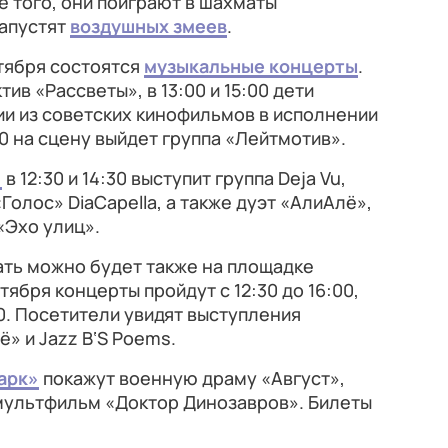
е того, они поиграют в шахматы
запустят
воздушных змеев
.
нтября состоятся
музыкальные концерты
.
тив «Рассветы», в 13:00 и 15:00 дети
и из советских кинофильмов в исполнении
00 на сцену выйдет группа «Лейтмотив».
»
в 12:30 и 14:30 выступит группа Deja Vu,
 «Голос» DiaCapella, а также дуэт «АлиАлё»,
«Эхо улиц».
ать можно будет также на площадке
нтября концерты пройдут с 12:30 до 16:00,
:00. Посетители увидят выступления
» и Jazz B‘S Poems.
арк»
покажут военную драму «Август»,
 мультфильм «Доктор Динозавров». Билеты