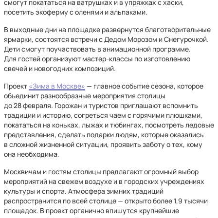
смогут покататься на ватрушках и в упряжках с хаски,
посетить экоферму с оленями и альпаками.
В выходные дни на площадке развернутся благотворительные
ярмарки, состоятся встречи с Дедом Морозом и Снегурочкой.
Дети смогут поучаствовать в анимационной программе.
Для гостей организуют мастер-классы по изготовлению
свечей и новогодних композиций.
Проект
«Зима в Москве»
— главное событие сезона, которое
объединит разнообразные мероприятия столицы
до 28 февраля. Горожан и туристов приглашают вспомнить
традиции и историю, согреться чаем с горячими плюшками,
покататься на коньках, лыжах и тюбингах, посмотреть ледовые
представления, сделать подарки людям, которые оказались
в сложной жизненной ситуации, проявить заботу о тех, кому
она необходима.
Москвичам и гостям столицы предлагают огромный выбор
мероприятий на свежем воздухе и в городских учреждениях
культуры и спорта. Атмосфера зимних традиций
распространится по всей столице — открыто более 1,9 тысячи
площадок. В проект органично впишутся крупнейшие