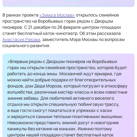
В рамках проекта
«Зима в Москве»
открылось семейное
пространство на Воробьевых горах рядом с Дворцом
пионеров. С 21 декабря по 28 февраля центром площадки
станет бесплатный каток-кинотеатр. Об этом рассказала
Анастасия Ракова
, заместитель Мэра Москвы по вопросам
социального развития.
«Впервые рядом с Дворцом пионеров на Воробьевых
горах мы открыли семейное пространство, которое будет
работать до конца зимы. Москвичей ждут ярмарка, где
можно найти добрые подарки от благотворительных
фондов, дом Деда Мороза, который погрузит в атмосферу
волшебства, различные мастер-классы и всем известные
зимние забавы. Для любителей активного веселого
отдыха мы открыли специальную тюбинговую трассу,
а еще гости смогут покататься в упряжках с хаски
и зарядиться самыми теплыми позитивными эмоциями.
Невозможно представить зимний досуг и новогодние
каникулы без катания на коньках. Именно поэтому
центром нашей площадки станет бесплатный каток