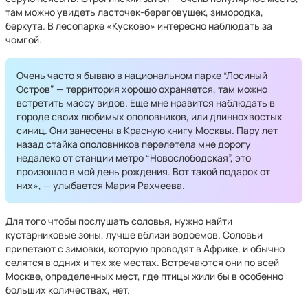
там можно увидеть ласточек-береговушек, зимородка,
беркута. В лесопарке «Кусково» интересно наблюдать за
чомгой.
Очень часто я бываю в национальном парке “Лосиный
Остров” — территория хорошо охраняется, там можно
встретить массу видов. Еще мне нравится наблюдать в
городе своих любимых ополовников, или длиннохвостых
синиц. Они занесены в Красную книгу Москвы. Пару лет
назад стайка ополовников перелетела мне дорогу
недалеко от станции метро “Новослободская”, это
произошло в мой день рождения. Вот такой подарок от
них», — улыбается Мария Рахчеева.
Для того чтобы послушать соловья, нужно найти
кустарниковые зоны, лучше вблизи водоемов. Соловьи
прилетают с зимовки, которую проводят в Африке, и обычно
селятся в одних и тех же местах. Встречаются они по всей
Москве, определенных мест, где птицы жили бы в особенно
больших количествах, нет.