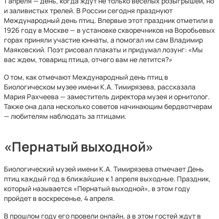
1 апреля — день, когда ждут не только веселых розыгрышей, но
и заливистых трелей. В России сегодня празднуют
Международный день птиц. Впервые этот праздник отметили в
1926 году в Москве — в установке скворечников на Воробьевых
горах приняли участие юннаты, а помогал им сам Владимир
Маяковский. Поэт рисовал плакаты и придумал лозунг: «Мы
вас ждем, товарищ птица, отчего вам не летится?»
О том, как отмечают Международный день птиц в
Биологическом музее имени К.А. Тимирязева, рассказала
Мария Рахчеева — заместитель директора музея и орнитолог.
Также она дала несколько советов начинающим бердвотчерам
— любителям наблюдать за птицами.
«Пернатый выходной»
Биологический музей имени К.А. Тимирязева отмечает День
птиц каждый год в ближайшие к 1 апреля выходные. Праздник,
который называется «Пернатый выходной», в этом году
пройдет в воскресенье, 4 апреля.
В прошлом году его провели онлайн, а в этом гостей ждут в