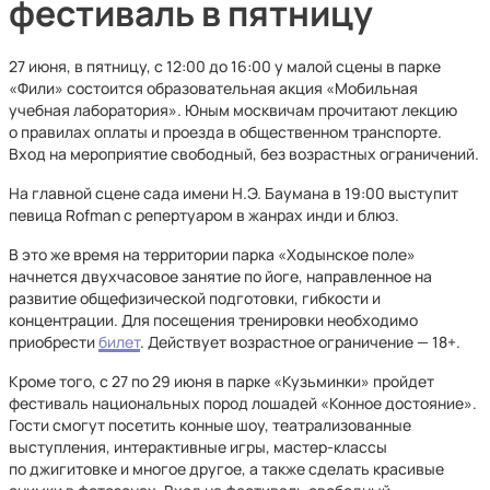
фестиваль в пятницу
27 июня, в пятницу, с 12:00 до 16:00 у малой сцены в парке
«Фили» состоится образовательная акция «Мобильная
учебная лаборатория». Юным москвичам прочитают лекцию
о правилах оплаты и проезда в общественном транспорте.
Вход на мероприятие свободный, без возрастных ограничений.
На главной сцене сада имени Н.Э. Баумана в 19:00 выступит
певица Rofman с репертуаром в жанрах инди и блюз.
В это же время на территории парка «Ходынское поле»
начнется двухчасовое занятие по йоге, направленное на
развитие общефизической подготовки, гибкости и
концентрации. Для посещения тренировки необходимо
приобрести
билет
. Действует возрастное ограничение — 18+.
Кроме того, с 27 по 29 июня в парке «Кузьминки» пройдет
фестиваль национальных пород лошадей «Конное достояние».
Гости смогут посетить конные шоу, театрализованные
выступления, интерактивные игры, мастер-классы
по джигитовке и многое другое, а также сделать красивые