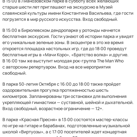
В 15:00 в Лианозовском парке в субботу всех желающих
старше шести лет приглашают на экскурсию в Музей
славянской культуры имени Константина Васильева, где гости
погрузятся в мир русского искусства. Вход свободный.
В 15:00 в Бирюлевском дендропарке у ротонды начнется
бесплатная экскурсия. Гости узнают об истории парка и увидят
его уникальные зеленые зоны. В экоцентре в это же время
откроется площадка настольных игр, где до 18:00 проведут
бесплатные игры в «Мачи Коро», «Братство волка» и другие.
В 16:00 там же выступит молодая рок-группа The Man Who
с авторским репертуаром. Вход на все мероприятия
свободный.
В парке 50-летия Октября с 16:00 до 18:00 также пройдет
оздоровительная прогулка протяженностью шесть
километров. Запланированы три остановки для выполнения
укрепляющей гимнастики — суставной, шейной и дыхательной.
Вход свободный, возрастное ограничение — 12+.
В парке «Красная Пресня» в 13:00 состоятся мастер-классы
по игре на гитаре и барабанах, подготовленные музыкальной
школой «Виртуозы», а с 17:00 посетителей ждет концертная