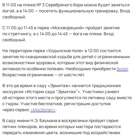
В 11:00 на пляже № 3 Серебряного бора можно будет заняться
йогой, а в 14:00 — посетить функциональную тренировку. Вход
свободный.
С 11:00 до 11:45 в парке «Москворецкий» пройдет занятие
по стретчингу, а с 14:00 до 14:45 — йога на пляже. Вход
свободный.
На территории парка «Ходынское поле» в 12:00 состоится
занятие по скандинавской ходьбе для детей с ограниченными
возможностями здоровья, которым этот вид физической
активности особенно полезен. Необходимо приобрести
билет
.
Возрастное ограничение — от шести лет.
В это де время в саду «Эрмитаж» начнется традиционная
экскурсия «Истории сада “Эрмитаж”». Участники узнают
об истории этого места и прогуляются по летнему саду вместе
с гидом. Участие бесплатное, регистрация доступна
через сервис
«Мосбилет»
.
В саду имени Н.Э. Баумана в воскресенье пройдет серия
летних пленэров, во время которых мастера постараются
передать изменения цвета, возникшие под воздействием