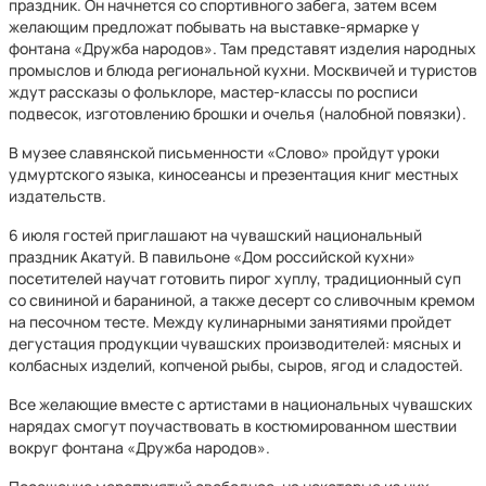
праздник. Он начнется со спортивного забега, затем всем
желающим предложат побывать на выставке-ярмарке у
фонтана «Дружба народов». Там представят изделия народных
промыслов и блюда региональной кухни. Москвичей и туристов
ждут рассказы о фольклоре, мастер-классы по росписи
подвесок, изготовлению брошки и очелья (налобной повязки).
В музее славянской письменности «Слово» пройдут уроки
удмуртского языка, киносеансы и презентация книг местных
издательств.
6 июля гостей приглашают на чувашский национальный
праздник Акатуй. В павильоне «Дом российской кухни»
посетителей научат готовить пирог хуплу, традиционный суп
со свининой и бараниной, а также десерт со сливочным кремом
на песочном тесте. Между кулинарными занятиями пройдет
дегустация продукции чувашских производителей: мясных и
колбасных изделий, копченой рыбы, сыров, ягод и сладостей.
Все желающие вместе с артистами в национальных чувашских
нарядах смогут поучаствовать в костюмированном шествии
вокруг фонтана «Дружба народов».