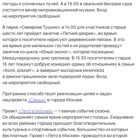
погоды и солнечных лучей. А в 19:00 в овальной беседке сада
состоится вечер импровизационной музыки. Вход
на мероприятия свободный.
В парке «Северное Тушино» в 14:00 для участников старше
шести лет пройдет занятие «Летний дворик», во время
которого посетители нарисуют деревенский пейзаж. В это
же время для маленьких гостей и их родителей проведут
занятие из цикла «Юный эколог», которое посвящено
Международному дню тропиков. В 15:30 посетителям старше
16 лет покажут добрую комедию-драму об отношениях в семье
«Коля, домой!», а завершит выходные кинопоказ
в демонстрационном зале подводной лодки. Вход
на мероприятия свободный.
Программа способствует реализации целей и задач
нацпроекта
«Семья»
в городе Москве.
Проект
«Лето в Москве»
— главное событие сезона.
Он объединяет самые яркие мероприятия столицы. Ежедневно
во всех районах города проходят благотворительные,
культурные и спортивные события, большинство из которых
бесплатные. Проект «Лето в Москве» проводится во второй