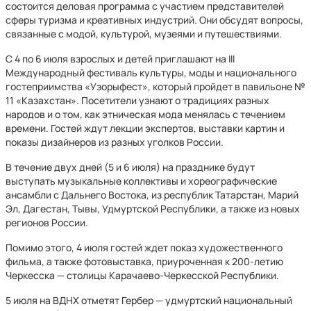
состоится деловая программа с участием представителей
сферы туризма и креативных индустрий. Они обсудят вопросы,
связанные с модой, культурой, музеями и путешествиями.
С 4 по 6 июля взрослых и детей приглашают на III
Международный фестиваль культуры, моды и национального
гостеприимства «Узорыфест», который пройдет в павильоне №
11 «Казахстан». Посетители узнают о традициях разных
народов и о том, как этническая мода менялась с течением
времени. Гостей ждут лекции экспертов, выставки картин и
показы дизайнеров из разных уголков России.
В течение двух дней (5 и 6 июля) на празднике будут
выступать музыкальные коллективы и хореографические
ансамбли с Дальнего Востока, из республик Татарстан, Марий
Эл, Дагестан, Тывы, Удмуртской Республики, а также из новых
регионов России.
Помимо этого, 4 июля гостей ждет показ художественного
фильма, а также фотовыставка, приуроченная к 200-летию
Черкесска — столицы Карачаево-Черкесской Республики.
5 июля на ВДНХ отметят Гербер — удмуртский национальный