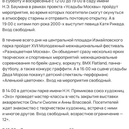
В субботу и воскресенье с 12:00 до 19:00 в саду имени
Н.Э. Баумана в рамках проекта «Усадьбы Москвы» пройдут
мероприятия, во время которых посетители смогут окунуться
в атмосферу старины и отправить почтовую открытку. А в
19:00 с хитами поп-рока 2000-х выступит певица Катя Рикеда.
Вход свободный.
В течение всего дня на центральной площади Измайловского
парка пройдет XVII Молодежный межнациональный фестиваль
«Разноцветная Москва». Он объединит сразу несколько ярких
творческих и спортивных мероприятий: межнациональные
соревнования по брейк-дансу, воркауту, BMX Flatland, панна-
футболу, а также конкурс граффити. А в 16:00 на сцене усадьбы
Деда Мороза покажут детский спектакль-перформанс
«Аленький цветочек». Вход на мероприятия свободный.
В 14:00 в детском парке имени Н.Н. Прямикова союз художниц
«Эхо» проведет мастер-классы в честь закрытия выставки
акварелисток Ольги Смоляк и Анны Власовой. Посетителей
ждет знакомство с творчеством художниц, встреча с ними
и многое другое. Вход свободный, возрастное ограничение —
12+.