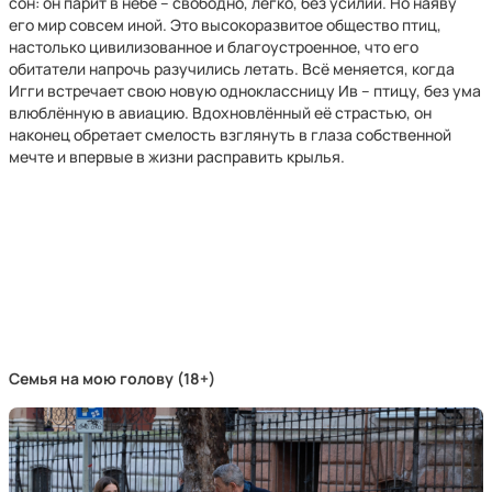
сон: он парит в небе – свободно, легко, без усилий. Но наяву
его мир совсем иной. Это высокоразвитое общество птиц,
настолько цивилизованное и благоустроенное, что его
обитатели напрочь разучились летать. Всё меняется, когда
Игги встречает свою новую одноклассницу Ив – птицу, без ума
влюблённую в авиацию. Вдохновлённый её страстью, он
наконец обретает смелость взглянуть в глаза собственной
мечте и впервые в жизни расправить крылья.
Семья на мою голову (18+)