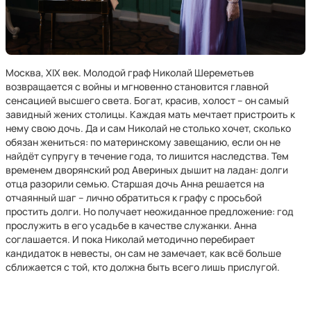
Москва, XIX век. Молодой граф Николай Шереметьев
возвращается с войны и мгновенно становится главной
сенсацией высшего света. Богат, красив, холост – он самый
завидный жених столицы. Каждая мать мечтает пристроить к
нему свою дочь. Да и сам Николай не столько хочет, сколько
обязан жениться: по материнскому завещанию, если он не
найдёт супругу в течение года, то лишится наследства. Тем
временем дворянский род Авериных дышит на ладан: долги
отца разорили семью. Старшая дочь Анна решается на
отчаянный шаг – лично обратиться к графу с просьбой
простить долги. Но получает неожиданное предложение: год
прослужить в его усадьбе в качестве служанки. Анна
соглашается. И пока Николай методично перебирает
кандидаток в невесты, он сам не замечает, как всё больше
сближается с той, кто должна быть всего лишь прислугой.