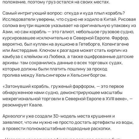
положение, поэтому груз остался на своих местах.
Самый интригующий вопрос: откуда и куда плыл корабль?
Исследователи уверены, что судно не ходило в Китай. Рисовая
солома внутри ящиков указывает на оригинальную упаковку из
Азии, но сам корабль — это галиот, небольшое грузовое судно,
курсировавшее исключительно в Северной Европе. Фарфор,
вероятно, был куплен на аукционе в Гетеборге, Копенгагене
или Амстердаме. Ключом к разгадке может стать кирпич из
камбуза с клеймом из Любека, а также оцифрованные датские
архивы: там сохранились данные о всех торговых судах,
которые должны были платить пошлину за проход
пролива между Хельсингером и Хельсингборгом.
«Затонувший корабль, груженый фарфором, — это первое
обнаруженное нами судно, демонстрирующее масштабы
межрегиональной торговли в Северной Европе в XVIII веке», —
резюмирует Квале.
Археологи уже создали 3D-модель места крушения и
заявляют, что им нужно не просто достать артефакты из воды,
а провести полномасштабные подводные раскопки.