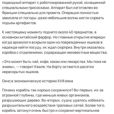
подводный аппарат с роботизированной рукой, оснащенной
специальными присосками. Аппарат был изготовлен во
Франции специально для проекта. Операция полностью
зависела от погоды: даже небольшие волны могли сорвать
подъем артефактов.
К настоящему моменту поднято около 40 предметов, в
основном китайский фарфор. Но главные открытия впереди:
когда археологи вскрыли один из поврежденных ящиков в
надежде найти посуду, их ждал сюрприз. Внутри оказалась
коробка с отделениями, содержащая неизвестные вещества.
«Это может быть чай, кофе, какао или лекарства. Мы пока не
знаем», — говорит Квале. На борту остаются десятки
нераскрытых ящиков.
Окно в экономическую историю XVIII века
Почему корабль так хорошо сохранился? Во-первых, из-за
огромной глубины, где меньше живых организмов,
разрушающих дерево. Во-вторых, судну удалось избежать
разрушительного воздействия траловых сетей. Более того,
корабль затонул очень быстро и сохранил вертикальное