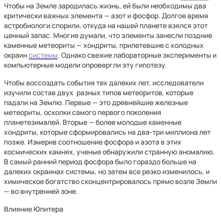
Чтобы на Земле зародилась жизнь, ей были необходимы два
критически важных элемента — азот и фосфор. Долгое время
астробиологи спорили, откуда на нашей планете взялся этот
ценный запас. Многие думали, что элементы занесли поздние
каменные метеориты — хондриты, прилетевшие с холодных
окраин
системы
. Однако свежие лабораторные эксперименты и
компьютерные модели опровергли эту гипотезу.
Чтобы воссоздать события тех далеких лет, исследователи
изучили состав двух разных типов метеоритов, которые
падали на Землю. Первые — это древнейшие железные
метеориты, осколки самого первого поколения
планетезималей. Вторые — более молодые каменные
хондриты, которые сформировались на два-три миллиона лет
позже. Измерив соотношение фосфора и азота в этих
космических камнях, ученые обнаружили странную аномалию.
В самый ранний период фосфора было гораздо больше на
далеких окраинах системы, но затем все резко изменилось, и
химическое богатство сконцентрировалось прямо возле Земли
— во внутренней зоне.
Влияние Юпитера