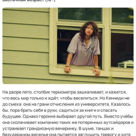
На дворе лето, столбик термометра зашкаливает, и кажется,
что весь мир только и ждёт, чтобы веселиться. Но Кеннеди не
до смеха: она на грани отчисления из университета. Казалось
бы, пора брать себя в руки, садиться за книги и спасать
будущее. Однако героиня выбирает другой путь. Вместо учёбы
она сколачивает компанию таких же потерянных аутсайдеров и
устраивает грандиозную вечеринку. В шуме, танцах и
безудержном веселье она пытается заглушить тревогу и хотя