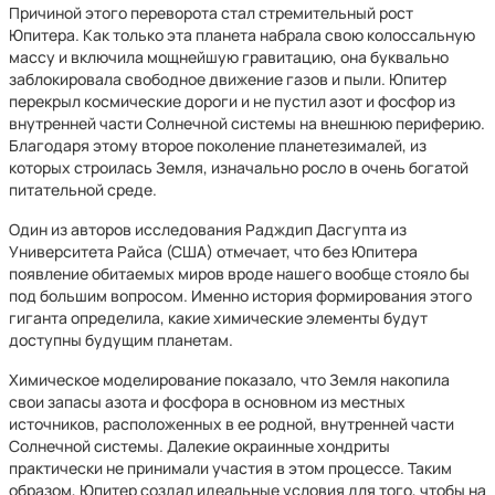
Причиной этого переворота стал стремительный рост
Юпитера. Как только эта планета набрала свою колоссальную
массу и включила мощнейшую гравитацию, она буквально
заблокировала свободное движение газов и пыли. Юпитер
перекрыл космические дороги и не пустил азот и фосфор из
внутренней части Солнечной системы на внешнюю периферию.
Благодаря этому второе поколение планетезималей, из
которых строилась Земля, изначально росло в очень богатой
питательной среде.
Один из авторов исследования Радждип Дасгупта из
Университета Райса (США) отмечает, что без Юпитера
появление обитаемых миров вроде нашего вообще стояло бы
под большим вопросом. Именно история формирования этого
гиганта определила, какие химические элементы будут
доступны будущим планетам.
Химическое моделирование показало, что Земля накопила
свои запасы азота и фосфора в основном из местных
источников, расположенных в ее родной, внутренней части
Солнечной системы. Далекие окраинные хондриты
практически не принимали участия в этом процессе. Таким
образом, Юпитер создал идеальные условия для того, чтобы на