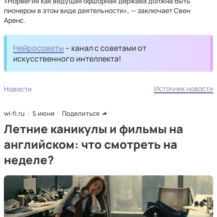
«Норвегия как ведущая офшорная держава должна быть
пионером в этом виде деятельности», — заключает Свен
Аренс.
Нейросоветы
– канал с советами от
искусственного интеллекта!
Источник новости
Новости
wi-fi.ru
5 июня
Поделиться
Летние каникулы и фильмы на
английском: что смотреть на
неделе?