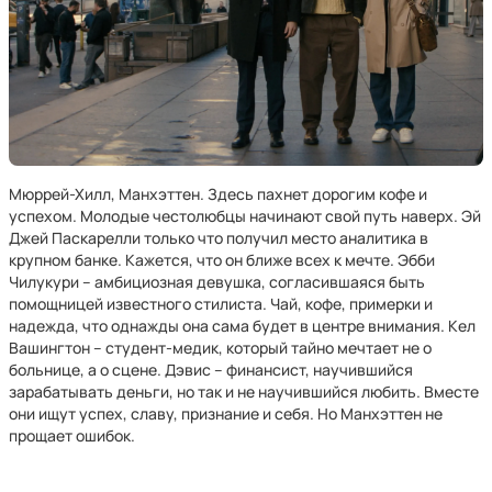
Мюррей-Хилл, Манхэттен. Здесь пахнет дорогим кофе и
успехом. Молодые честолюбцы начинают свой путь наверх. Эй
Джей Паскарелли только что получил место аналитика в
крупном банке. Кажется, что он ближе всех к мечте. Эбби
Чилукури – амбициозная девушка, согласившаяся быть
помощницей известного стилиста. Чай, кофе, примерки и
надежда, что однажды она сама будет в центре внимания. Кел
Вашингтон – студент-медик, который тайно мечтает не о
больнице, а о сцене. Дэвис – финансист, научившийся
зарабатывать деньги, но так и не научившийся любить. Вместе
они ищут успех, славу, признание и себя. Но Манхэттен не
прощает ошибок.