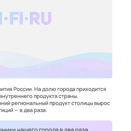
ития России. На долю города приходится
внутреннего продукта страны.
нний региональный продукт столицы вырос
иций — в два раза.
мики нашего города в два раза