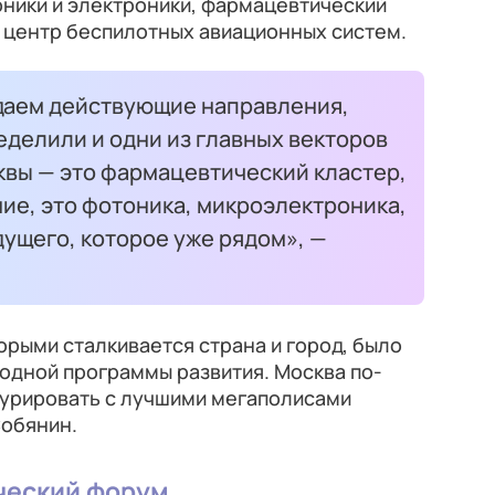
ники и электроники, фармацевтический
 центр беспилотных авиационных систем.
здаем действующие направления,
делили и одни из главных векторов
квы — это фармацевтический кластер,
ие, это фотоника, микроэлектроника,
ущего, которое уже рядом», —
орыми сталкивается страна и город, было
 одной программы развития. Москва по-
урировать с лучшими мегаполисами
Собянин.
ческий форум