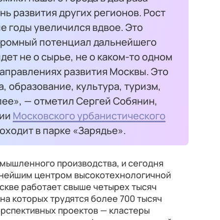
ь развития других регионов. Рост
е годы увеличился вдвое. Это
 огромный потенциал дальнейшего
дет не о сырье, не о каком-то одном
направлениях развития Москвы. Это
а, образование, культура, туризм,
лее», — отметил Сергей Собянин,
сии
Московского урбанистического
оходит в парке «Зарядье».
омышленного производства, и сегодня
упнейшим центром высокотехнологичной
скве работает свыше четырех тысяч
на которых трудятся более 700 тысяч
ерспективных проектов — кластеры