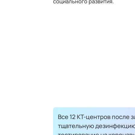
социального развития.
Все 12 КТ-центров после 
тщательную дезинфекцию,
тестирование на коронав