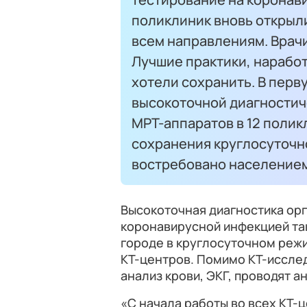
поликлиник вновь открыл
всем направлениям. Врач
Лучшие практики, нарабо
хотели сохранить. В перв
высокоточной диагностиче
МРТ-аппаратов в 12 полик
сохранения круглосуточно
востребовано населением
Высокоточная диагностика орг
коронавирусной инфекцией т
городе в круглосуточном ре
КТ-центров. Помимо КТ-иссле
анализ крови, ЭКГ, проводят а
«С начала работы во всех КТ-