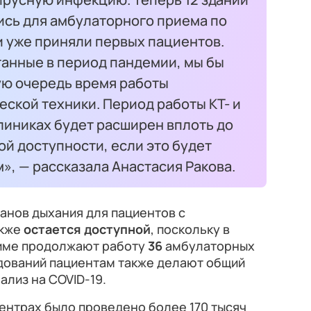
ись для амбулаторного приема по
и уже приняли первых пациентов.
танные в период пандемии, мы бы
ую очередь время работы
ской техники. Период работы КТ- и
линиках будет расширен вплоть до
й доступности, если это будет
», — рассказала Анастасия Ракова.
анов дыхания для пациентов с
акже
остается доступной
, поскольку в
жиме продолжают работу
36
амбулаторных
дований пациентам также делают общий
нализ на COVID-19.
центрах было проведено более 170 тысяч