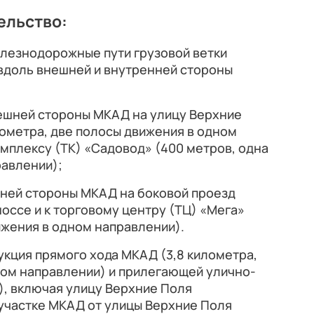
ельство:
елезнодорожные пути грузовой ветки
вдоль внешней и внутренней стороны
нешней стороны МКАД на улицу Верхние
илометра, две полосы движения в одном
омплексу (ТК) «Садовод» (400 метров, одна
равлении);
нней стороны МКАД на боковой проезд
оссе и к торговому центру (ТЦ) «Мега»
вижения в одном направлении).
укция прямого хода МКАД (3,8 километра,
дом направлении) и прилегающей улично-
), включая улицу Верхние Поля
 участке МКАД от улицы Верхние Поля