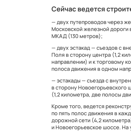
Сейчас ведется строит
— двух путепроводов через ж
Московской железной дороги 
МКАД (130 метров);
— двух эстакад — съездов с в
Поля в сторону центра (1,2 к
направлении) и к торговому к
полоса движения в одном нап
— эстакады — съезда с внутре
в сторону Новоегорьевского ш
(1,2 километра, две полосы д
Кроме того, ведется реконстр
по пять полос движения в каж
дорожной сети (4,2 километра
и Новоегорьевское шоссе. На