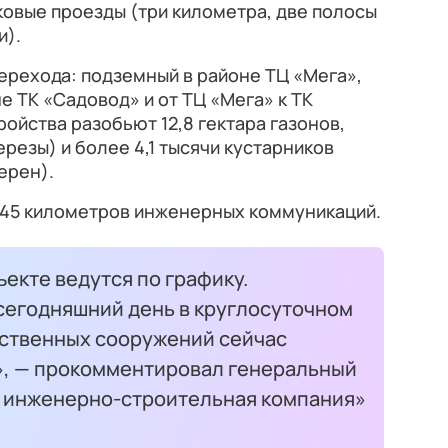
ковые проезды (три километра, две полосы
и).
ерехода: подземный в районе ТЦ «Мега»,
е ТК «Садовод» и от ТЦ «Мега» к ТК
ойства разобьют 12,8 гектара газонов,
ерезы) и более 4,1 тысячи кустарников
ерен).
 145 километров инженерных коммуникаций.
ъекте ведутся по графику.
 сегодняшний день в круглосуточном
сственных сооружений сейчас
», — прокомментировал генеральный
 инженерно-строительная компания»