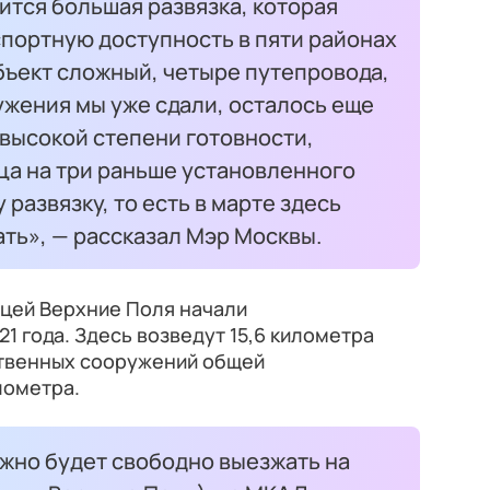
ится большая развязка, которая
портную доступность в пяти районах
бъект сложный, четыре путепровода,
жения мы уже сдали, осталось еще
 высокой степени готовности,
ца на три раньше установленного
 развязку, то есть в марте здесь
ть», — рассказал Мэр Москвы.
ицей Верхние Поля начали
1 года. Здесь возведут 15,6 километра
ственных сооружений общей
лометра.
жно будет свободно выезжать на