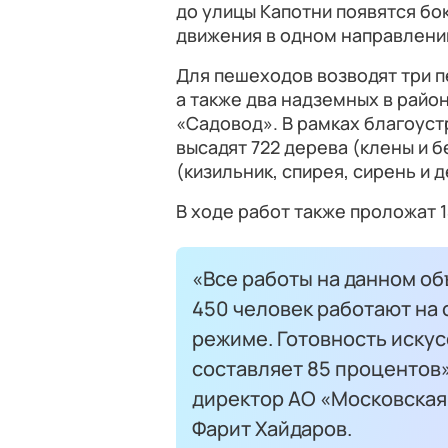
до улицы Капотни появятся бо
движения в одном направлени
Для пешеходов возводят три п
а также два надземных в район
«Садовод». В рамках благоустр
высадят 722 дерева (клены и б
(кизильник, спирея, сирень и д
В ходе работ также проложат
«Все работы на данном об
450 человек работают на
режиме. Готовность иску
составляет 85 процентов
директор АО «Московская
Фарит Хайдаров.