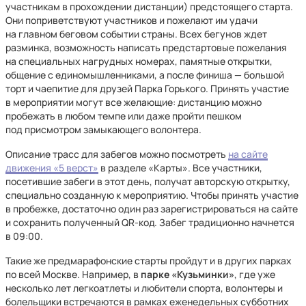
участникам в прохождении дистанции) предстоящего старта.
Они поприветствуют участников и пожелают им удачи
на главном беговом событии страны. Всех бегунов ждет
разминка, возможность написать предстартовые пожелания
на специальных нагрудных номерах, памятные открытки,
общение с единомышленниками, а после финиша — большой
торт и чаепитие для друзей Парка Горького. Принять участие
в мероприятии могут все желающие: дистанцию можно
пробежать в любом темпе или даже пройти пешком
под присмотром замыкающего волонтера.
Описание трасс для забегов можно посмотреть
на сайте
движения «5 верст»
в разделе «Карты». Все участники,
посетившие забеги в этот день, получат авторскую открытку,
специально созданную к мероприятию. Чтобы принять участие
в пробежке, достаточно один раз зарегистрироваться на сайте
и сохранить полученный QR-код. Забег традиционно начнется
в 09:00.
Такие же предмарафонские старты пройдут и в других парках
по всей Москве. Например, в
парке «Кузьминки»
, где уже
несколько лет легкоатлеты и любители спорта, волонтеры и
болельщики встречаются в рамках еженедельных субботних