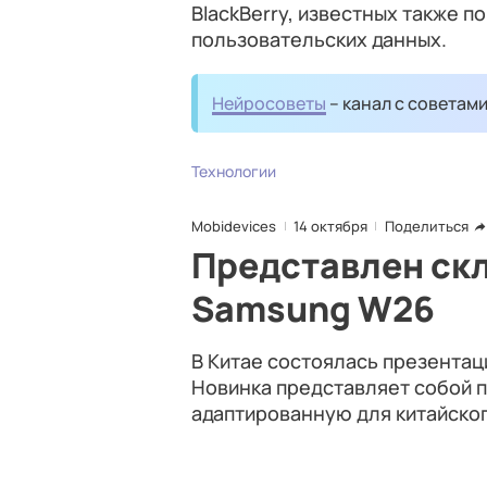
BlackBerry, известных также 
пользовательских данных.
Нейросоветы
– канал с советам
Технологии
Mobidevices
14 октября
Поделиться
Представлен ск
Samsung W26
В Китае состоялась презента
Новинка представляет собой
адаптированную для китайског