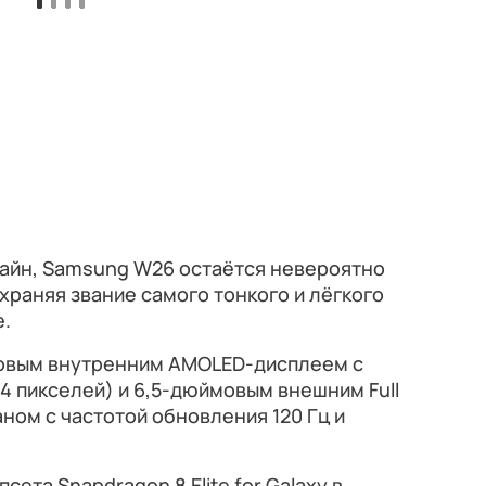
айн, Samsung W26 остаётся невероятно
охраняя звание самого тонкого и лёгкого
е.
овым внутренним AMOLED-дисплеем с
 пикселей) и 6,5-дюймовым внешним Full
ном с частотой обновления 120 Гц и
ета Snapdragon 8 Elite for Galaxy в