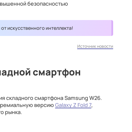
повышенной безопасностью
и от искусственного интеллекта!
Источник новости
ладной смартфон
ция складного смартфона Samsung W26.
 премиальную версию
Galaxy Z Fold 7
,
о рынка.