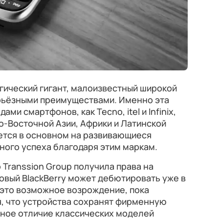
огический гигант, малоизвестный широкой
рьёзными преимуществами. Именно эта
ами смартфонов, как Tecno, itel и Infinix,
-Восточной Азии, Африки и Латинской
ется в основном на развивающиеся
ного успеха благодаря этим маркам.
 Transsion Group получила права на
новый BlackBerry может дебютировать уже в
 это возможное возрождение, пока
я, что устройства сохранят фирменную
вное отличие классических моделей