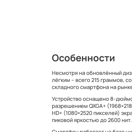
Особенности
Несмотря на обновлённый диз
лёгким – всего 215 граммов, с
складного смартфона на рынк
Устройство оснащено 8-дюйм
разрешением QXGA+ (1968×2184
HD+ (1080×2520 пикселей) экра
пиковой яркостью до 2600 нит.
Смартфон работает на базе чипс