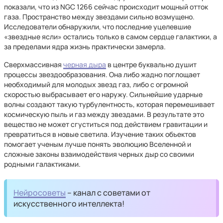
показали, что из NGC 1266 сейчас происходит мощный отток
газа. Пространство между звездами сильно возмущено.
Исследователи обнаружили, что последние уцелевшие
«звездные ясли» остались только в самом сердце галактики, а
за пределами ядра жизнь практически замерла.
Сверхмассивная
черная дыра
в центре буквально душит
процессы звездообразования. Она либо жадно поглощает
необходимый для молодых звезд газ, либо с огромной
скоростью выбрасывает его наружу. Сильнейшие ударные
волны создают такую турбулентность, которая перемешивает
космическую пыль и газ между звездами. В результате это
вещество не может сгуститься под действием гравитации и
превратиться в новые светила. Изучение таких объектов
помогает ученым лучше понять эволюцию Вселенной и
сложные законы взаимодействия черных дыр со своими
родными галактиками.
Нейросоветы
– канал с советами от
искусственного интеллекта!