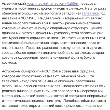
Американский
космический телескоп «Хаббл»
порадовал
ученых и любителей астрономии новым снимком. На этот раз в
объектив его мощных камер попала загадочная
галактика
под
названием NGC 1266. На детальном изображении отчетливо
виден ее ослепительно яркий центр и размытые очертания,
которые намекают на былую спиральную структуру. Однако
привычных, четко выраженных рукавов у этой галактики уже
нет. Красновато-коричневые плотные сгустки и длинные нити
космической пыли частично закрывают скопление звезд от
нашего взора. При этом разноцветные лучи света от других,
гораздо более далеких галактик пробиваются сквозь ее края,
красиво подсвечивая чернильно-черный фон глубокого
космоса.
Астрономы обнаружили NGC 1266 в созвездии Эридана,
которое часто поэтично называют Небесной рекой. Эта
галактика находится от Земли на огромном расстоянии —
около 100 миллионов световых лет. Специалисты относят ее к
редкому линзовидному типу. Это своеобразный переходный
мост в космической эволюции, который соединяет спиральные
и эллиптические звездные системы. Подобные объекты имеют
выпуклое яркое ядро и плоский диск, прямо как спиральные