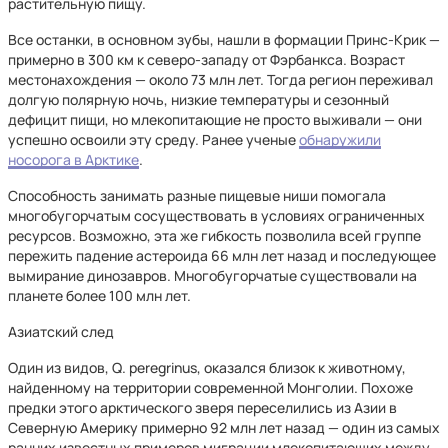
растительную пищу.
Все останки, в основном зубы, нашли в формации Принс-Крик —
примерно в 300 км к северо-западу от Фэрбанкса. Возраст
местонахождения — около 73 млн лет. Тогда регион переживал
долгую полярную ночь, низкие температуры и сезонный
дефицит пищи, но млекопитающие не просто выживали — они
успешно освоили эту среду. Ранее ученые
обнаружили
носорога в Арктике
.
Способность занимать разные пищевые ниши помогала
многобугорчатым сосуществовать в условиях ограниченных
ресурсов. Возможно, эта же гибкость позволила всей группе
пережить падение астероида 66 млн лет назад и последующее
вымирание динозавров. Многобугорчатые существовали на
планете более 100 млн лет.
Азиатский след
Один из видов, Q. peregrinus, оказался близок к животному,
найденному на территории современной Монголии. Похоже
предки этого арктического зверя переселились из Азии в
Северную Америку примерно 92 млн лет назад — один из самых
ранних известных примеров миграции млекопитающих между