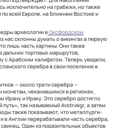
нализ подтверждает: для накопления
ись исключительно на грабежи, но также
 по всей Европе, на Ближнем Востоке и
федры археологии в
Оксфордском
из нас склонны думать о викингах в первую
это лишь часть картины. Они также
з дальних торговых маршрутов,
 с Арабским халифатом. Теперь увидели,
исламского серебра в свои поселения в
итков — около трети серебра —
и монетам, чеканившимся в регионах,
 Ирану и Ираку. Это серебро достигло
путь», так называемый Avstrvegr, а затем
оды также показывают, что металлурги-
к и в Англии перерабатывали часть серебра,
 свинец. Один из поразительных объектов