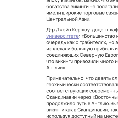
эпоху викингов. Важно, что а
богатства викинги не полагал
имели широкие торговые связи
Центральной Азии.
Д-р Джейн Кершоу, доцент ка
университете
: «Большинство 
очередь как о грабителях, но 
извлекали большую прибыль и
соединяющих Северную Европу
что викинги привозили много 
Англии».
Примечательно, что девять сл
геохимически соответствовал
соответствующих современным
Скандинавии через «Восточный 
продолжило путь в Англию.Выв
викинги как в Скандинавии, та
используя доступный на месте