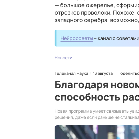
— большое ожерелье, сформир
отрезков проволоки. Похоже, 
западного серебра, возможно,
Нейросоветы
– канал с советам
Новости
Телеканал Наука
13 августа
Поделить
Благодаря ново
способность рас
Новая программа умеет связывать уви
решения, даже если раньше не сталкива