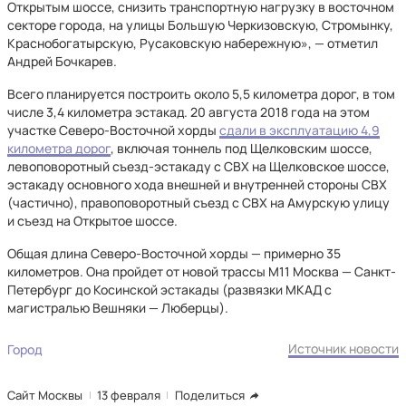
Открытым шоссе, снизить транспортную нагрузку в восточном
секторе города, на улицы Большую Черкизовскую, Стромынку,
Краснобогатырскую, Русаковскую набережную», — отметил
Андрей Бочкарев.
Всего планируется построить около 5,5 километра дорог, в том
числе 3,4 километра эстакад. 20 августа 2018 года на этом
участке Северо-Восточной хорды
сдали в эксплуатацию 4,9
километра дорог
, включая тоннель под Щелковским шоссе,
левоповоротный съезд-эстакаду с СВХ на Щелковское шоссе,
эстакаду основного хода внешней и внутренней стороны СВХ
(частично), правоповоротный съезд с СВХ на Амурскую улицу
и съезд на Открытое шоссе.
Общая длина Северо-Восточной хорды — примерно 35
километров. Она пройдет от новой трассы М11 Москва — Санкт-
Петербург до Косинской эстакады (развязки МКАД с
магистралью Вешняки — Люберцы).
Источник новости
Город
Сайт Москвы
13 февраля
Поделиться