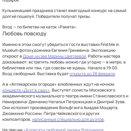
Кульминацией праздника станет ежегодный конкурс на самый
долгий поцелуй. Победители получат призы.
Вход — по билетам на каток «Ракета».
Любовь повсюду
Именно в этом смогут убедиться гости выставки Find Me in
Museum фотохудожника Евгения Гриневича. Экспозицию
откроют в
Доме-музее Марины Цветаевой
. Работы мастера
доказывают: встретить любовь можно где угодно — в метро, в
библиотеке или там, где совсем не ждешь. Начало в 19:00.
Вход свободный. Выставка будет
открыта до 28 февраля
.
А в «Аптекарском огороде» влюбленных ждут на ночном
концерте «Дуэт в саду»
. Выступят солисты Московского
академического музыкального театра имени Станиславского и
Немировича-Данченко Наталья Петрожицкая и Дмитрий Зуев.
Они исполнят произведения Вольфганга Амадея Моцарта,
Джоаккино Россини, Петра Чайковского и других
композиторов,
написанные специально для дуэтов
.
На лекции
«Адресаты любовной лирики Владимира