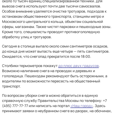
около 10 тысяч единиц специализированной техники. Для
вывоза снега используют почти две тысячи самосвалов.
Особое внимание уделяется очистке тротуаров, подходов к
остановкам общественного транспорта, станциям метро и
Московского центрального кольца, объектам социальной
сферы, магазинам. Также чистят парковки и пешеходные зоны.
Кроме того, специалисты проводят противогололедную
обработку улиц и тротуаров.
Сегодня в столице выпало около семи сантиметров осадков,
до конца дня может выпасть еще четыре — пять сантиметров.
Ожидается, что снегопад прекратится после 18:00.
Столбики термометров покажут
до плюс двух градусов
.
Возможно налипание снега на проводах и деревьях и
гололедица. Пешеходам рекомендуют быть осторожными, а
водителям по возможности пересесть на общественный
транспорт.
По вопросам уборки снега можно обратиться в единую
справочную службу Правительства Москвы по телефону: +7
(495) 777-77-77 или написать на портал
«Наш город»
. Здесь
принимают заявки о неубранном снеге во дворах, на обочинах,