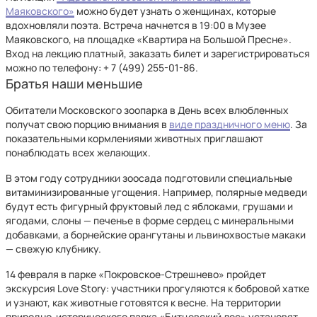
Маяковского»
можно будет узнать о женщинах, которые
вдохновляли поэта. Встреча начнется в 19:00 в Музее
Маяковского, на площадке «Квартира на Большой Пресне».
Вход на лекцию платный, заказать билет и зарегистрироваться
можно по телефону: + 7 (499) 255-01-86.
Братья наши меньшие
Обитатели Московского зоопарка в День всех влюбленных
получат свою порцию внимания в
виде праздничного меню
. За
показательными кормлениями животных приглашают
понаблюдать всех желающих.
В этом году сотрудники зоосада подготовили специальные
витаминизированные угощения. Например, полярные медведи
будут есть фигурный фруктовый лед с яблоками, грушами и
ягодами, слоны — печенье в форме сердец с минеральными
добавками, а борнейские орангутаны и львинохвостые макаки
— свежую клубнику.
14 февраля в парке «Покровское-Стрешнево» пройдет
экскурсия Love Story: участники прогуляются к бобровой хатке
и узнают, как животные готовятся к весне. На территории
природно-исторического парка «Битцевский лес» установят