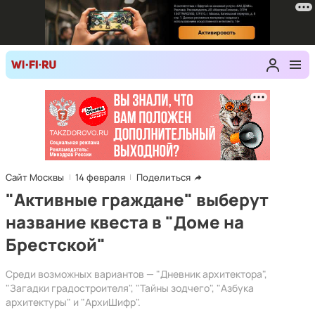
Сайт Москвы
14 февраля
Поделиться
"Активные граждане" выберут
название квеста в "Доме на
Брестской"
Среди возможных вариантов — "Дневник архитектора",
"Загадки градостроителя", "Тайны зодчего", "Азбука
архитектуры" и "АрхиШифр".