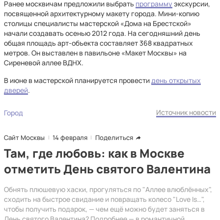
Ранее москвичам предложили выбрать
программу
экскурсии,
посвященной архитектурному макету города. Мини-копию
столицы специалисты мастерской «Дома на Брестской»
начали создавать осенью 2012 года. На сегодняшний день
общая площадь арт-объекта составляет 368 квадратных
метров. Он выставлен в павильоне «Макет Москвы» на
Сиреневой аллее ВДНХ.
В июне в мастерской планируется провести
день открытых
дверей
.
Источник новости
Город
Сайт Москвы
14 февраля
Поделиться
Там, где любовь: как в Москве
отметить День святого Валентина
Обнять плюшевую хаски, прогуляться по "Аллее влюблённых",
сходить на быстрое свидание и повращать колесо "Love Is…",
чтобы получить подарок, — чем ещё можно будет заняться в
День святого Валентина? Подробнее — в романтичной