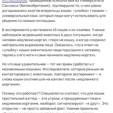
Исследование
, проведенное психологами из Университета
Сассекса (Великобритания), подтвердило то, о чем давно
догадывались многие владельцы кошек: «улыбка» глазами —
универсальный язык, который люди могут использовать для
общения со своими питомцами.
В эксперименте участвовали 45 кошек и их хозяева. Ученые
наблюдали за реакцией животных в двух ситуациях: когда
человек медленно моргал, глядя на кошку, и когда сохранял
нейтральное выражение лица. Оказалось, что в ответ на
«улыбку» кошки значительно чаще подходили к человеку,
терлись о его ноги и сами начинали медленно моргать.
Но что еще удивительнее — тот же прием сработал и с
незнакомыми кошками. Исследователи, которые раньше не
контактировали с животными, повторили эксперимент — и
снова кошки охотнее шли на контакт после «медленного
моргания».
Почему это работает? Специалисты считают, что для кошек
пристальный взгляд — это угроза, а прищуренные глаза и
медленное моргание, наоборот, сигнализируют: «я друг». Это
открытие — не просто забавный факт. Умение правильно