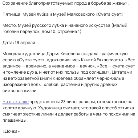
Сохранение благоприятствуемых пород в борьбе за жизнь».
Пятница: Музей лубка и Музей Маяковского «Суета сует»
Место: Музей русского лубка и наивного искусства (Малый
Головин переулок, дом 10, строение 1)
Дата: 19 апреля
Молодая художница Дарья Киселева создала графическую
серию «Суета сует», вдохновившись Книгой Екклесиаста. «Все
видимое — временно, а невидимое — вечно», «Все — суета сует
и томление духа, и нет от них пользы под солнцем». Цитатами
из ветхозаветной книги Киселева обрамляет черно-белые
изображения воды, хлебов, растений и других древних
символов жизни.
На выставке
представлены 23 линогравюры, отпечатанные на
холсте вручную. Художница считает, что такой способ оттиска
смягчает жесткие линии и делает работы в чем-то похожими на
плащаницы.
«Дочка»