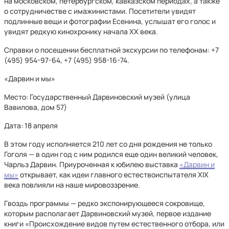
на московском, петербургском, кавказском периодах, а также
о сотрудничестве с имажинистами. Посетители увидят
подлинные вещи и фотографии Есенина, услышат его голос и
увидят редкую кинохронику начала XX века.
Справки о посещении бесплатной экскурсии по телефонам: +7
(495) 954-97-64, +7 (495) 958-16-74.
«Дарвин и мы»
Место: Государственный Дарвиновский музей (улица
Вавилова, дом 57)
Дата: 18 апреля
В этом году исполняется 210 лет со дня рождения не только
Гоголя — в один год с ним родился еще один великий человек,
Чарльз Дарвин. Приуроченная к юбилею выставка
«Дарвин и
мы»
открывает, как идеи главного естествоиспытателя XIX
века повлияли на наше мировоззрение.
Гвоздь программы — редко экспонирующееся сокровище,
которым располагает Дарвиновский музей, первое издание
книги «Происхождение видов путем естественного отбора, или