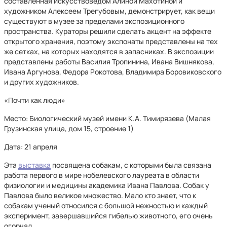
составленная искусствоведом Алиной Махотиной и
художником Алексеем Трегубовым, демонстрирует, как вещи
существуют в музее за пределами экспозиционного
пространства. Кураторы решили сделать акцент на эффекте
открытого хранения, поэтому экспонаты представлены на тех
же сетках, на которых находятся в запасниках. В экспозиции
представлены работы Василия Тропинина, Ивана Вишнякова,
Ивана Аргунова, Федора Рокотова, Владимира Боровиковского
и других художников.
«Почти как люди»
Место: Биологический музей имени К.А. Тимирязева (Малая
Грузинская улица, дом 15, строение 1)
Дата: 21 апреля
Эта
выставка
посвящена собакам, с которыми была связана
работа первого в мире нобелевского лауреата в области
физиологии и медицины академика Ивана Павлова. Собак у
Павлова было великое множество. Мало кто знает, что к
собакам ученый относился с большой нежностью и каждый
эксперимент, завершавшийся гибелью животного, его очень
огорчал.