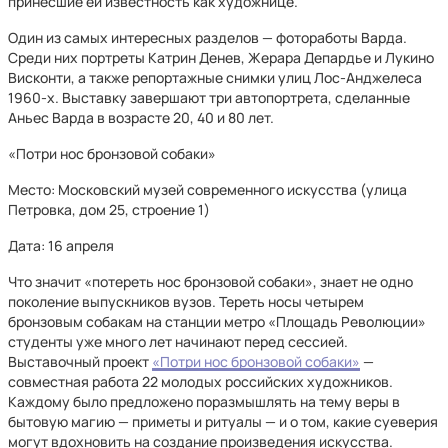
принесшие ей известность как художнице.
Один из самых интересных разделов — фотоработы Варда.
Среди них портреты Катрин Денев, Жерара Депардье и Лукино
Висконти, а также репортажные снимки улиц Лос-Анджелеса
1960-х. Выставку завершают три автопортрета, сделанные
Аньес Варда в возрасте 20, 40 и 80 лет.
«Потри нос бронзовой собаки»
Место: Московский музей современного искусства (улица
Петровка, дом 25, строение 1)
Дата: 16 апреля
Что значит «потереть нос бронзовой собаки», знает не одно
поколение выпускников вузов. Тереть носы четырем
бронзовым собакам на станции метро «Площадь Революции»
студенты уже много лет начинают перед сессией.
Выставочный проект
«Потри нос бронзовой собаки»
—
совместная работа 22 молодых российских художников.
Каждому было предложено поразмышлять на тему веры в
бытовую магию — приметы и ритуалы — и о том, какие суеверия
могут вдохновить на создание произведения искусства.