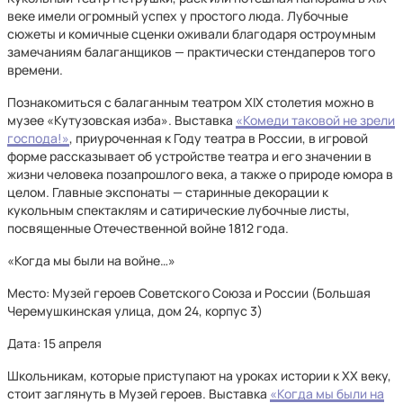
веке имели огромный успех у простого люда. Лубочные
сюжеты и комичные сценки оживали благодаря остроумным
замечаниям балаганщиков — практически стендаперов того
времени.
Познакомиться с балаганным театром XIX столетия можно в
музее «Кутузовская изба». Выставка
«Комеди таковой не зрели
господа!»
, приуроченная к Году театра в России, в игровой
форме рассказывает об устройстве театра и его значении в
жизни человека позапрошлого века, а также о природе юмора в
целом. Главные экспонаты — старинные декорации к
кукольным спектаклям и сатирические лубочные листы,
посвященные Отечественной войне 1812 года.
«Когда мы были на войне…»
Место: Музей героев Советского Союза и России (Большая
Черемушкинская улица, дом 24, корпус 3)
Дата: 15 апреля
Школьникам, которые приступают на уроках истории к ХХ веку,
стоит заглянуть в Музей героев. Выставка
«Когда мы были на