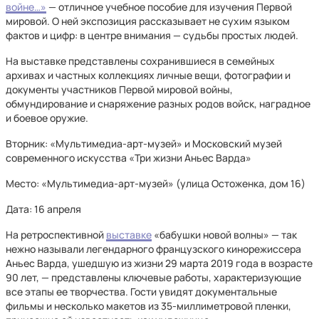
войне…»
— отличное учебное пособие для изучения Первой
мировой. О ней экспозиция рассказывает не сухим языком
фактов и цифр: в центре внимания — судьбы простых людей.
На выставке представлены сохранившиеся в семейных
архивах и частных коллекциях личные вещи, фотографии и
документы участников Первой мировой войны,
обмундирование и снаряжение разных родов войск, наградное
и боевое оружие.
Вторник: «Мультимедиа-арт-музей» и Московский музей
современного искусства «Три жизни Аньес Варда»
Место: «Мультимедиа-арт-музей» (улица Остоженка, дом 16)
Дата: 16 апреля
На ретроспективной
выставке
«бабушки новой волны» — так
нежно называли легендарного французского кинорежиссера
Аньес Варда, ушедшую из жизни 29 марта 2019 года в возрасте
90 лет, — представлены ключевые работы, характеризующие
все этапы ее творчества. Гости увидят документальные
фильмы и несколько макетов из 35-миллиметровой пленки,