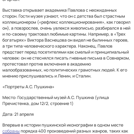
Выставка открывает академика Павлова с неожиданных
сторон. Гости музея узнают, что он с детства был страстным
коллекционером («рефлекс коллекционирования», как говорил
он), а повзрослев, очень увлекся живописью, разбирался в ней
и по-своему трактовал любимые картины. Например, в «Трех
богатырях» Виктора Васнецова он видел не былинных героев,
а три типа человеческого характера. Наконец, Павлов
предстает перед посетителями как смелый и принципиальный
человек: он не стеснялся писать гневные письма в Совнарком,
протестовал против включения в академию
малообразованных, но политических грамотных людей. К его
мнению прислушивались и Ленин, и Сталин.
«Портреты А.С. Пушкина»
Место: Государственный музей А.С. Пушкина (улица
Пречистенка, дом 12/2, строение 1)
Дата: 21 апреля
Впервые в истории пушкинской иконографии в одном месте
собраны
порядка 400 произведений разных жанров, таких как