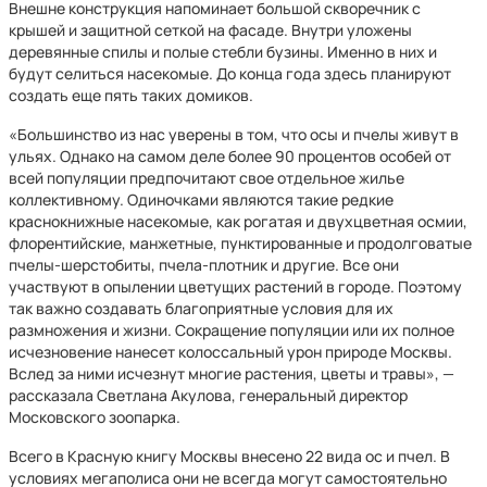
Внешне конструкция напоминает большой скворечник с
крышей и защитной сеткой на фасаде. Внутри уложены
деревянные спилы и полые стебли бузины. Именно в них и
будут селиться насекомые. До конца года здесь планируют
создать еще пять таких домиков.
«Большинство из нас уверены в том, что осы и пчелы живут в
ульях. Однако на самом деле более 90 процентов особей от
всей популяции предпочитают свое отдельное жилье
коллективному. Одиночками являются такие редкие
краснокнижные насекомые, как рогатая и двухцветная осмии,
флорентийские, манжетные, пунктированные и продолговатые
пчелы-шерстобиты, пчела-плотник и другие. Все они
участвуют в опылении цветущих растений в городе. Поэтому
так важно создавать благоприятные условия для их
размножения и жизни. Сокращение популяции или их полное
исчезновение нанесет колоссальный урон природе Москвы.
Вслед за ними исчезнут многие растения, цветы и травы», —
рассказала Светлана Акулова, генеральный директор
Московского зоопарка.
Всего в Красную книгу Москвы внесено 22 вида ос и пчел. В
условиях мегаполиса они не всегда могут самостоятельно