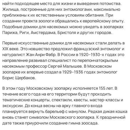
найти подходящее место для жизни и выведения потомства.
Жилища, построенные для них энтомологами, максимально
приближены к их естественным условиям обитания. При
создании проекта зоологи обращались к европейскому опыту.
Подобные домики для насекомых можно увидеть в зоопарках
Парижа, Риги, Амстердама, Бристоля и других городов.
Первые искусственные домики для насекомых стали делать в
ХIХ веке. Это новшество предложил французский энтомолог и
натуралист Жан Анри Фабр. В России в 1920–1930-х годах это
направление развивал специалист по перепончатокрылым
насекомым профессор Сергей Малышев. В Московском
зоопарке их впервые создал в 1929–1936 годах энтомолог
Борис Щербаков.
В этом году Московскому зоопарку исполняется 155 лет. В
течение всего года на его территории будут проходить
тематические концерты, спектакли, квесты, мастер-классы и
экскурсии. До конца весны на арку главного входа
планируется вернуть барельеф с манулом. Редкая дикая кошка
вновь станет символом Московского зоопарка. К праздничной
дате также приурочили создание гимна зоосада.