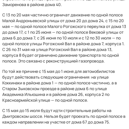
Заморенова в районе дома 40.
С 13 по 20 мая частично ограничат движение по одной полосе
Малой Андроньевской улицы от дома 20 до дома 24, с 15 по 20
мая — по одной полосе Малого Рогожского переулка от дома 13
до дома 17, с 1 по 25 июня — по одной полосе Вековой улицы от
дома 6 до дома 7, с 26 июня по 10 июля и с 12 по 30 июля — по
одной полосе улицы Рогожский Вал в районе дома 7, корпуса 1.
С 26 по 31 мая на улице Рогожский Вал в районе дома 13,
корпуса 8 будет ограничено движение транспорта по одной
полосе. Это связано с реконструкцией газопровода.
По той же причине с 15 мая до 1 июня для автомобилистов
будут действовать следующие ограничения: на улице
Коккинаки в районе дома 1 — по одной полосе частично, а в
Старом Зыковском проезде в районе дома 6 по улице
Академика Ильюшина и в районе дома 26, корпуса 2 по
Красноармейской улице — по одной полосе.
С 15 мая до 15 июля будут идти строительные работы на
Дмитровском шоссе. Нельзя будет проехать по одной полосе в
каждом направлении на участке от дома 67 до дома 75.