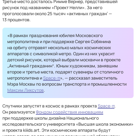
Третье место досталось Римме Вернер, представившей
рисунок под названием «Проект Нелли». За него
проголосовали около 25 тысяч «активных граждан‘ —
13 процентов.
«В рамках празднования юбилея Московского
метрополитена и при поддержке Сергея Собянина
на орбиту отправят несколько малых космических
аппаратов с символикой метро. Один из них украсит
детский рисунок, который выбрали москвичи в проекте
„Активный гражданин“. Юным художникам, занявшим
второе и третье места, подарят сувениры от столичного
метрополитена и
Space-π
», — рассказал заместитель
Мэра Москвы по вопросам транспорта и промышленности
Максим Ликсутов
.
Спутники запустят в космос в рамках проекта
Space-π
.
Он реализуется
Фондом содействия инновациям
при поддержке школы дизайна Национального
исследовательского университета «Высшая школа экономики»
и проекта kiiids.art. Эти космические аппараты будут