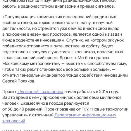
использоваться для изучения радиационной обстановки,
работы в радиочастотном диапазоне и приема сигналов.
«Популяризация космических исследований среди юных
изобретателей, которые только встают на путь научной
деятельности, но стремятся уже сейчас внести свой вклад
в покорение внеземных просторов, является одной из задач
Фонда содействия инновациям. Спутник, на котором рисунок
победителя отправится в путешествие на орбиту, будет
подготовлен к запуску с участием школьников, вовлеченных
в наш всероссийский проект Space-π. Мы благодарны
Московскому метрополитену — вместе мы способствуем тому,
чтобы таких ребят становилось всё больше и больше», —
отметил генеральный директор Фонда содействия инновациям
Сергей Поляков.
Проект
«Активный гражданин»
начал работать в 2014 году.
За это время к нему присоединились более семи миллионов
человек. Ежемесячно в городе реализуется
от 30 до 40 решений. Проект развивают ГКУ «Новые технологии
управления» и столичный
Департамент информационных
технологий
.